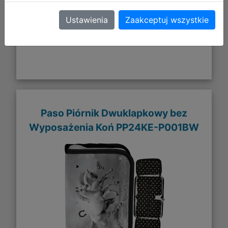
Ustawienia
Zaakceptuj wszystkie
Paso Piórnik Dwuklapkowy bez
Wyposażenia Koń PP24KE-P001BW