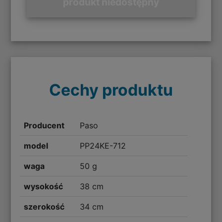
produkt niedostępny
Cechy produktu
Producent
Paso
model
PP24KE-712
waga
50 g
wysokość
38 cm
szerokość
34 cm