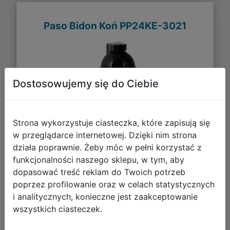
Paso Bidon Koń PP24KE-3021
Dostosowujemy się do Ciebie
Strona wykorzystuje ciasteczka, które zapisują się
w przeglądarce internetowej. Dzięki nim strona
działa poprawnie. Żeby móc w pełni korzystać z
funkcjonalności naszego sklepu, w tym, aby
15,99 zł
dopasować treść reklam do Twoich potrzeb
poprzez profilowanie oraz w celach statystycznych
DO KOSZYKA
i analitycznych, konieczne jest zaakceptowanie
wszystkich ciasteczek.
Galeria zdjęć