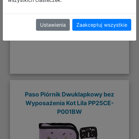
DO KOSZYKA
Ustawienia
Zaakceptuj wszystkie
Galeria zdjęć
Paso Piórnik Dwuklapkowy bez
Wyposażenia Kot Lila PP25CE-
P001BW