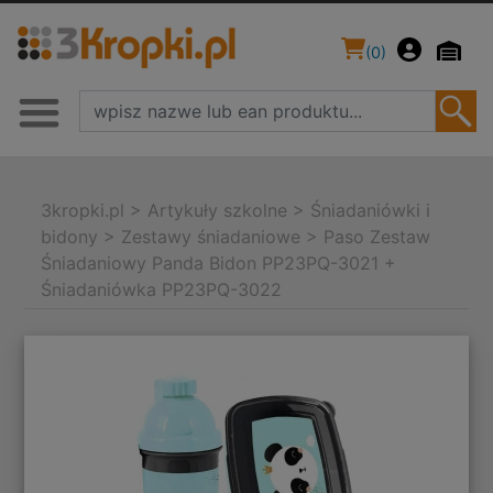
(
0
)
3kropki.pl
>
Artykuły szkolne
>
Śniadaniówki i
bidony
>
Zestawy śniadaniowe
>
Paso Zestaw
Śniadaniowy Panda Bidon PP23PQ-3021 +
Śniadaniówka PP23PQ-3022