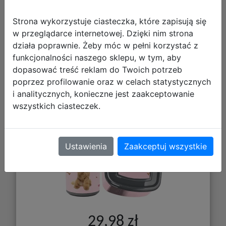
Strona wykorzystuje ciasteczka, które zapisują się
w przeglądarce internetowej. Dzięki nim strona
działa poprawnie. Żeby móc w pełni korzystać z
Paso Zestaw Śniadaniowy Piesek
funkcjonalności naszego sklepu, w tym, aby
Bidon PP24PU-3021 + Śniadaniówka
dopasować treść reklam do Twoich potrzeb
PP24PU-3022
poprzez profilowanie oraz w celach statystycznych
i analitycznych, konieczne jest zaakceptowanie
wszystkich ciasteczek.
Ustawienia
Zaakceptuj wszystkie
29,98 zł