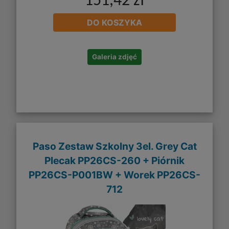
151,42 zł
DO KOSZYKA
Galeria zdjęć
Paso Zestaw Szkolny 3el. Grey Cat
Plecak PP26CS-260 + Piórnik
PP26CS-P001BW + Worek PP26CS-
712