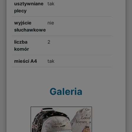
usztywniane
tak
plecy
wyjście
nie
słuchawkowe
liczba
2
komór
mieści A4
tak
Galeria