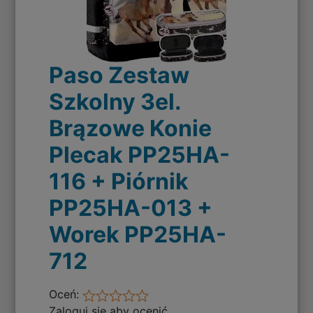
Paso Zestaw
Szkolny 3el.
Brązowe Konie
Plecak PP25HA-
116 + Piórnik
PP25HA-013 +
Worek PP25HA-
712
Oceń:
Zaloguj się aby ocenić