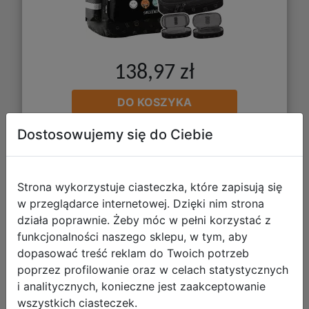
138,97 zł
DO KOSZYKA
Dostosowujemy się do Ciebie
Galeria zdjęć
Strona wykorzystuje ciasteczka, które zapisują się
w przeglądarce internetowej. Dzięki nim strona
działa poprawnie. Żeby móc w pełni korzystać z
funkcjonalności naszego sklepu, w tym, aby
dopasować treść reklam do Twoich potrzeb
Paso Zestaw Szkolny 3el White Cat
poprzez profilowanie oraz w celach statystycznych
i analitycznych, konieczne jest zaakceptowanie
Plecak PP26CD-090 + Piórnik
wszystkich ciasteczek.
PP26CD-P001 + Worek PP26CD-712