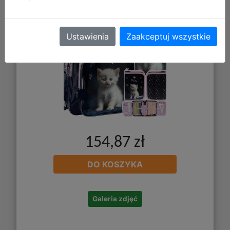
Ustawienia
Zaakceptuj wszystkie
154,87 zł
DO KOSZYKA
Galeria zdjęć