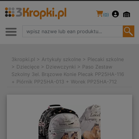
(
0
)
3kropki.pl
>
Artykuły szkolne
>
Plecaki szkolne
>
Dziecięce
>
Dziewczynki
>
Paso Zestaw
Szkolny 3el. Brązowe Konie Plecak PP25HA-116
+ Piórnik PP25HA-013 + Worek PP25HA-712