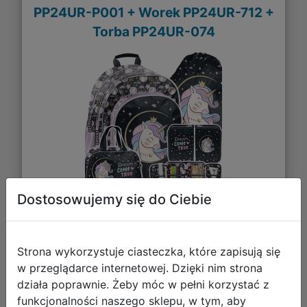
PP24UR-P001 + Worek PP24UR-712 +
Torba PP24UR-074
Dostosowujemy się do Ciebie
126,65 zł
Strona wykorzystuje ciasteczka, które zapisują się
DO KOSZYKA
w przeglądarce internetowej. Dzięki nim strona
działa poprawnie. Żeby móc w pełni korzystać z
Galeria zdjęć
funkcjonalności naszego sklepu, w tym, aby