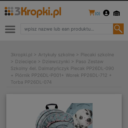
(
0
)
3kropki.pl
>
Artykuły szkolne
>
Plecaki szkolne
>
Dziecięce
>
Dziewczynki
>
Paso Zestaw
Szkolny 4el. Dalmatyńczyk Plecak PP26DL-090
+ Piórnik PP26DL-P001+ Worek PP26DL-712 +
Torba PP26DL-074