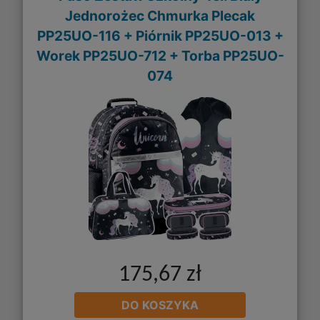
Jednorożec Chmurka Plecak
PP25UO-116 + Piórnik PP25UO-013 +
Worek PP25UO-712 + Torba PP25UO-
074
175,67 zł
DO KOSZYKA