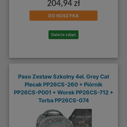
204,94 zł
DO KOSZYKA
Galeria zdjęć
Paso Zestaw Szkolny 4el. Grey Cat
Plecak PP26CS-260 + Piórnik
PP26CS-P001 + Worek PP26CS-712 +
Torba PP26CS-074