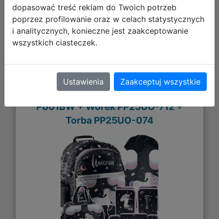
dopasować treść reklam do Twoich potrzeb
poprzez profilowanie oraz w celach statystycznych
i analitycznych, konieczne jest zaakceptowanie
wszystkich ciasteczek.
Paso Zestaw Szkolny 4el. Biały
Jednorożec Chmurka Plecak
Ustawienia
Zaakceptuj wszystkie
PP25UO-116 + Piórnik PP25UO-
P001BW + Worek PP25UO-712 +
Torba PP25UO-074