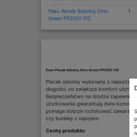
Paso Worek Szkolny Dino
1
Green PP25DI-712
Paso Plecak Szkolny Dino Green PP25DI-116
Plecak szkolny wykonany z najwyższej j
długości, co zwiększa komfort użytko
Bezpieczeństwo na drodze zapewniają 
użytkowania gwarantują dwie komory gł
pomaga dobrze rozlokować zawartość i
S
czy butelkę z napojem.
p
p
Cechy produktu:
n