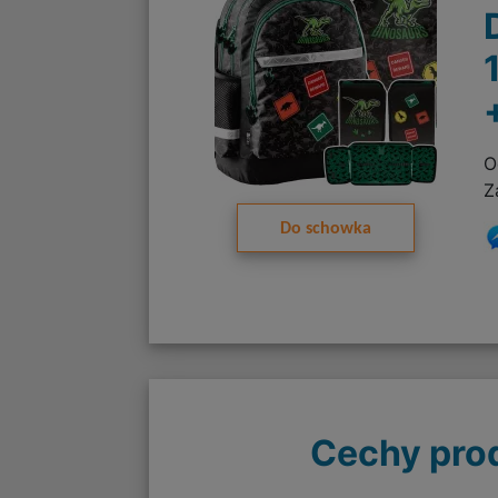
O
Z
Do schowka
Cechy pro