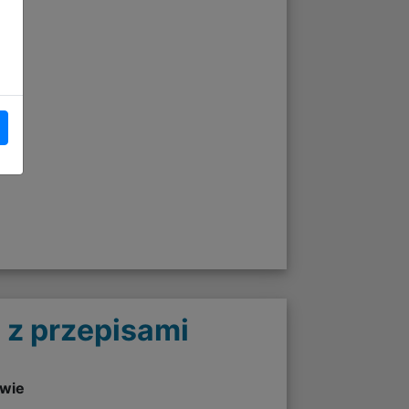
 z przepisami
twie