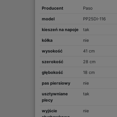
Producent
Paso
model
PP25DI-116
kieszeń na napoje
tak
kółka
nie
wysokość
41 cm
szerokość
28 cm
głębokość
18 cm
pas piersiowy
nie
usztywniane
tak
plecy
wyjście
nie
słuchawkowe