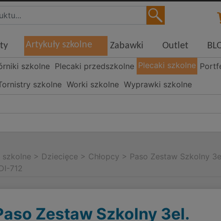
Artykuły szkolne
ty
Zabawki
Outlet
BL
Plecaki szkolne
órniki szkolne
Plecaki przedszkolne
Portf
Tornistry szkolne
Worki szkolne
Wyprawki szkolne
i szkolne
>
Dziecięce
>
Chłopcy
>
Paso Zestaw Szkolny 3e
DI-712
Paso Zestaw Szkolny 3el.