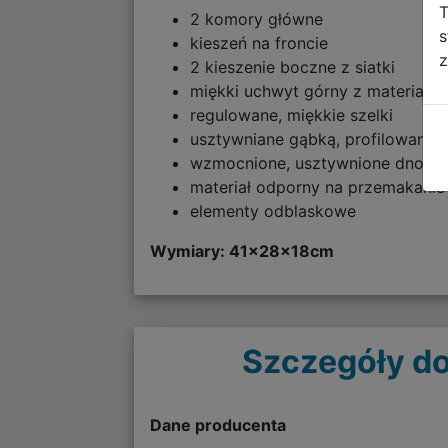
T
2 komory główne
s
kieszeń na froncie
z
2 kieszenie boczne z siatki
miękki uchwyt górny z materiału
regulowane, miękkie szelki
usztywniane gąbką, profilowane 
wzmocnione, usztywnione dno
materiał odporny na przemakanie
elementy odblaskowe
Wymiary: 41
x28x18cm
Szczegóły do
Dane producenta