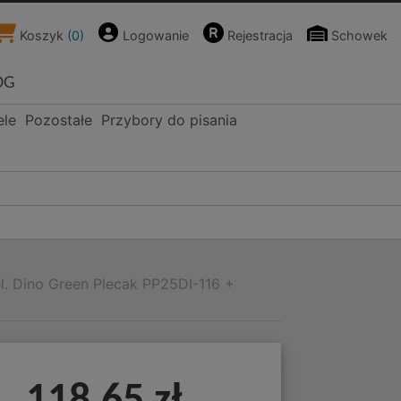
Koszyk
(
0
)
Logowanie
Rejestracja
Schowek
OG
ele
Pozostałe
Przybory do pisania
l. Dino Green Plecak PP25DI-116 +