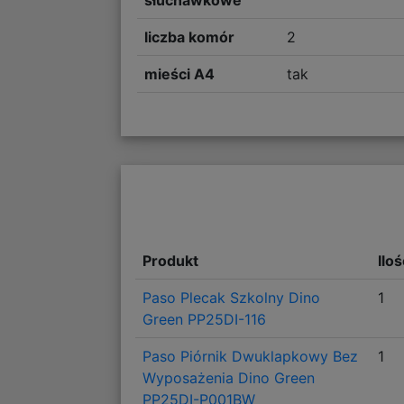
liczba komór
2
mieści A4
tak
Produkt
Ilo
Paso Plecak Szkolny Dino
1
Green PP25DI-116
Paso Piórnik Dwuklapkowy Bez
1
Wyposażenia Dino Green
PP25DI-P001BW