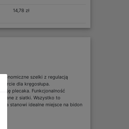
14,78 zł
ergonomiczne szelki z regulacją
parcie dla kręgosłupa.
ację plecaka. Funkcjonalność
onane z siatki. Wszystko to
ka stanowi idealne miejsce na bidon