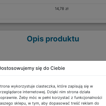
14,78 zł
Opis produktu
akości materiałów. Jest lekki, posiada miękkie, szerokie, 
Dostosowujemy się do Ciebie
wania. Usztywniane dno oraz plecy stanowią doskonałe pod
liczne elementy odblaskowe, które stanowią również dekor
ówne, kieszeń na froncie oraz dwie kieszenie boczne wyk
 utrzymać porządek w plecaku. Boczna elastyczna kieszon
trona wykorzystuje ciasteczka, które zapisują się w
rzeglądarce internetowej. Dzięki nim strona działa
oprawnie. Żeby móc w pełni korzystać z funkcjonalności
aszego sklepu, w tym, aby dopasować treść reklam do