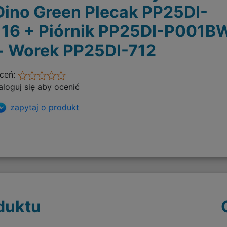
Dino Green Plecak PP25DI-
116 + Piórnik PP25DI-P001B
+ Worek PP25DI-712
ceń:
aloguj się aby ocenić
zapytaj o produkt
duktu