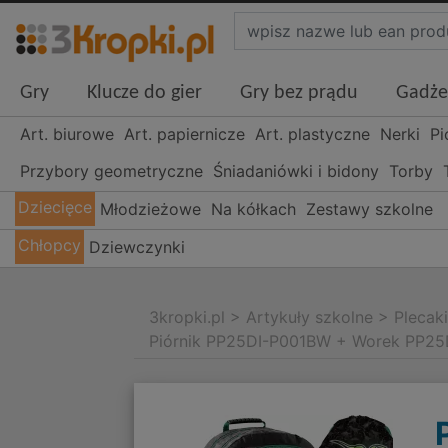
Gry
Klucze do gier
Gry bez prądu
Gadże
Art. biurowe
Art. papiernicze
Art. plastyczne
Nerki
Pi
Przybory geometryczne
Śniadaniówki i bidony
Torby
Dziecięce
Młodzieżowe
Na kółkach
Zestawy szkolne
Chłopcy
Dziewczynki
3kropki.pl
>
Artykuły szkolne
>
Plecak
Piórnik PP25DI-P001BW + Worek PP25