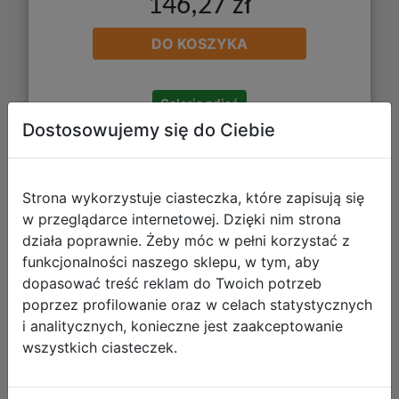
146,27 zł
DO KOSZYKA
Galeria zdjęć
Dostosowujemy się do Ciebie
Strona wykorzystuje ciasteczka, które zapisują się
w przeglądarce internetowej. Dzięki nim strona
działa poprawnie. Żeby móc w pełni korzystać z
Paso Zestaw Szkolny 3el. Feel Happy
funkcjonalności naszego sklepu, w tym, aby
dopasować treść reklam do Twoich potrzeb
Tornister SM25LR-525 + Piórnik
poprzez profilowanie oraz w celach statystycznych
SM25LR-013 + Worek SM25LR-712
i analitycznych, konieczne jest zaakceptowanie
wszystkich ciasteczek.