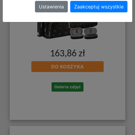
Ustawienia
Zaakceptuj wszystkie
163,86 zł
DO KOSZYKA
Galeria zdjęć