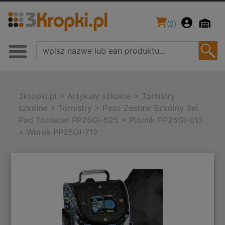
(
0
)
3kropki.pl
>
Artykuły szkolne
>
Tornistry
szkolne
>
Tornistry
>
Paso Zestaw Szkolny 3el.
Pad Tornister PP25GI-525 + Piórnik PP25GI-013
+ Worek PP25GI-712