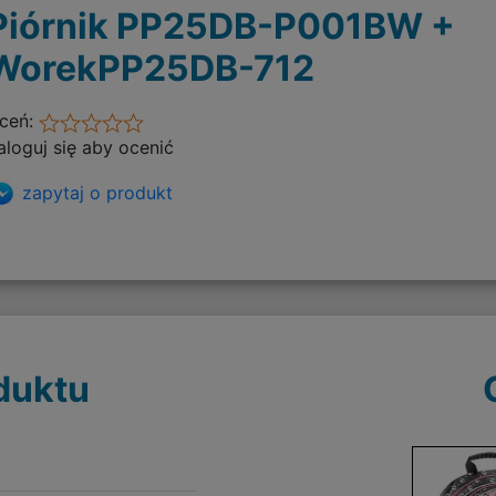
Piórnik PP25DB-P001BW +
WorekPP25DB-712
ceń:
aloguj się aby ocenić
zapytaj o produkt
duktu