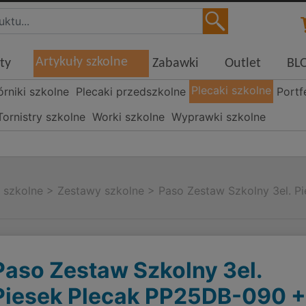
Artykuły szkolne
ty
Zabawki
Outlet
BL
Plecaki szkolne
órniki szkolne
Plecaki przedszkolne
Portf
Tornistry szkolne
Worki szkolne
Wyprawki szkolne
i szkolne
>
Zestawy szkolne
>
Paso Zestaw Szkolny 3el. P
Paso Zestaw Szkolny 3el.
Piesek Plecak PP25DB-090 