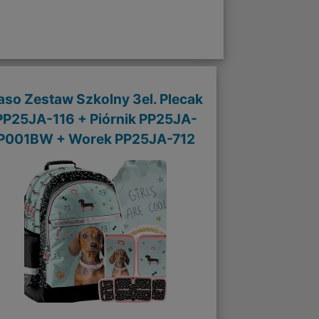
aso Zestaw Szkolny 3el. Plecak
PP25JA-116 + Piórnik PP25JA-
P001BW + Worek PP25JA-712