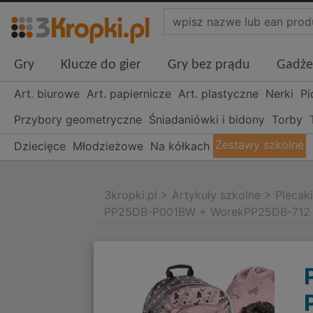
Gry
Klucze do gier
Gry bez prądu
Gadże
Art. biurowe
Art. papiernicze
Art. plastyczne
Nerki
Pi
Przybory geometryczne
Śniadaniówki i bidony
Torby
Zestawy szkolne
Dziecięce
Młodzieżowe
Na kółkach
3kropki.pl
>
Artykuły szkolne
>
Plecak
PP25DB-P001BW + WorekPP25DB-712