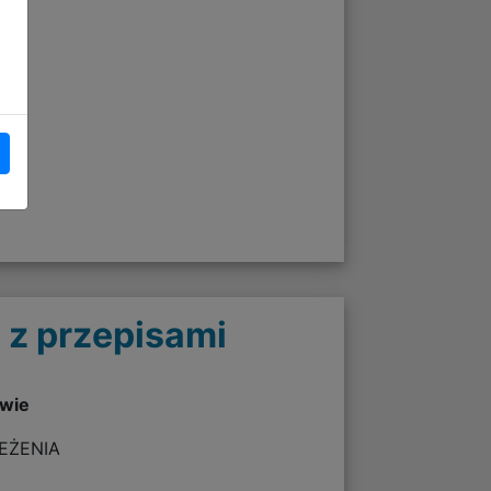
 z przepisami
twie
ZEŻENIA