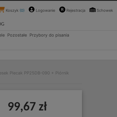
Koszyk
(
0
)
Logowanie
Rejestracja
Schowek
OG
ele
Pozostałe
Przybory do pisania
iesek Plecak PP25DB-090 + Piórnik
99,67 zł
+