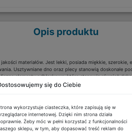
Opis produktu
akości materiałów. Jest lekki, posiada miękkie, szerokie, 
wania. Usztywniane dno oraz plecy stanowią doskonałe pod
liczne elementy odblaskowe, które stanowią również dekor
ówne, kieszeń na froncie oraz dwie kieszenie boczne wyk
Dostosowujemy się do Ciebie
 utrzymać porządek w plecaku. Boczna elastyczna kieszon
trona wykorzystuje ciasteczka, które zapisują się w
rzeglądarce internetowej. Dzięki nim strona działa
oprawnie. Żeby móc w pełni korzystać z funkcjonalności
aszego sklepu, w tym, aby dopasować treść reklam do