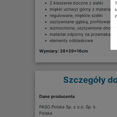
2 kieszenie boczne z siatki
T
miękki uchwyt górny z materiału
s
regulowane, miękkie szelki
z
usztywniane gąbką, profilowane 
wzmocnione, usztywnione dno
materiał odporny na przemakanie
elementy odblaskowe
Wymiary: 38
x29x16cm
Szczegóły do
Dane producenta
PASO Polska Sp. z o.o. Sp. k.
Polska