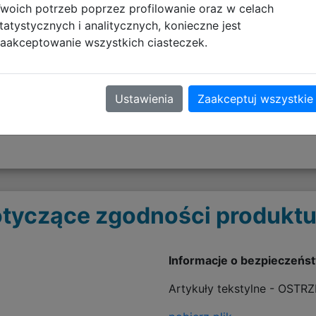
woich potrzeb poprzez profilowanie oraz w celach
tatystycznych i analitycznych, konieczne jest
aakceptowanie wszystkich ciasteczek.
plecy
Ustawienia
Zaakceptuj wszystkie
tyczące zgodności produktu
Informacje o bezpieczeńs
Artykuły tekstylne - OSTR