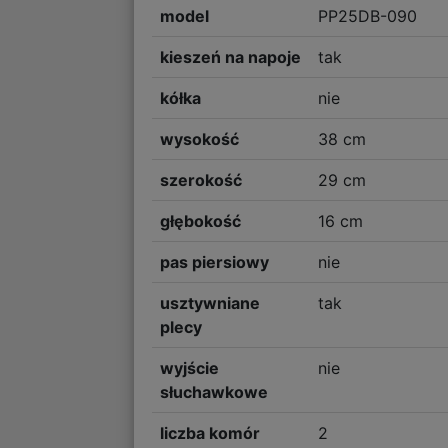
model
PP25DB-090
kieszeń na napoje
tak
kółka
nie
wysokość
38 cm
szerokość
29 cm
głębokość
16 cm
pas piersiowy
nie
usztywniane
tak
plecy
wyjście
nie
słuchawkowe
liczba komór
2