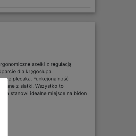
ergonomiczne szelki z regulacją
parcie dla kręgosłupa.
ację plecaka. Funkcjonalność
onane z siatki. Wszystko to
ka stanowi idealne miejsce na bidon