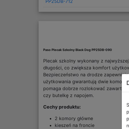
PP25DB-712
Paso Plecak Szkolny Black Dog PP25DB-090
Plecak szkolny wykonany z najwyższej j
długości, co zwiększa komfort użytko
Bezpieczeństwo na drodze zapewniają 
użytkowania gwarantują dwie komory gł
pomaga dobrze rozlokować zawartość i
czy butelkę z napojem.
S
Cechy produktu:
p
2 komory główne
p
kieszeń na froncie
n