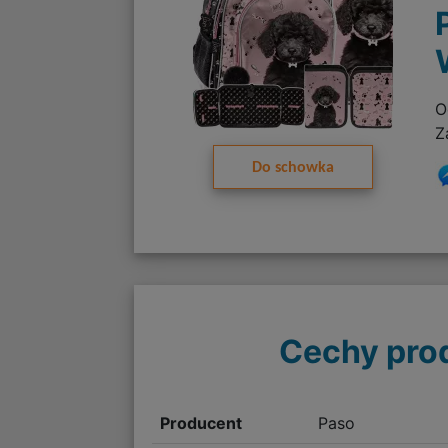
O
Z
Do schowka
Cechy pro
Producent
Paso