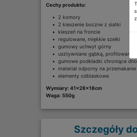
T
Cechy produktu:
s
2 komory
z
2 kieszenie boczne z siatki
kieszeń na froncie
regulowane, miękkie szelki
gumowy uchwyt górny
usztywniane gąbką, profilowane 
gumowe podkładki chroniące dn
materiał odporny na przemakanie
elementy odblaskowe
Wymiary: 41x28x18cm
Waga: 550g
Szczegóły do