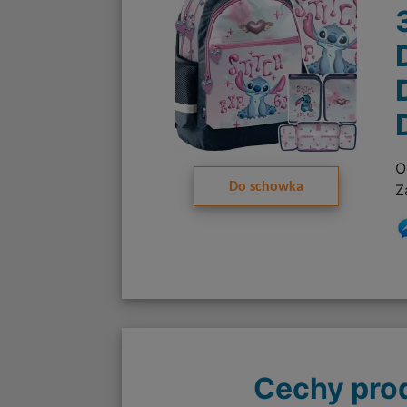
O
Do schowka
Z
Cechy pro