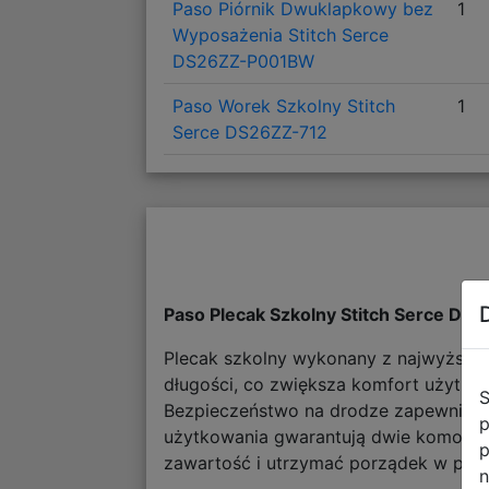
Paso Piórnik Dwuklapkowy bez
1
Wyposażenia Stitch Serce
DS26ZZ-P001BW
Paso Worek Szkolny Stitch
1
Serce DS26ZZ-712
Paso Plecak Szkolny Stitch Serce DS
Plecak szkolny wykonany z najwyższej j
długości, co zwiększa komfort użytko
S
Bezpieczeństwo na drodze zapewniają 
p
użytkowania gwarantują dwie komory 
p
zawartość i utrzymać porządek w pleca
n