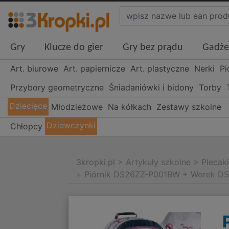
Gry
Klucze do gier
Gry bez prądu
Gadże
Art. biurowe
Art. papiernicze
Art. plastyczne
Nerki
Pi
Przybory geometryczne
Śniadaniówki i bidony
Torby
Dziecięce
Młodzieżowe
Na kółkach
Zestawy szkolne
Dziewczynki
Chłopcy
3kropki.pl
>
Artykuły szkolne
>
Plecak
+ Piórnik DS26ZZ-P001BW + Worek D