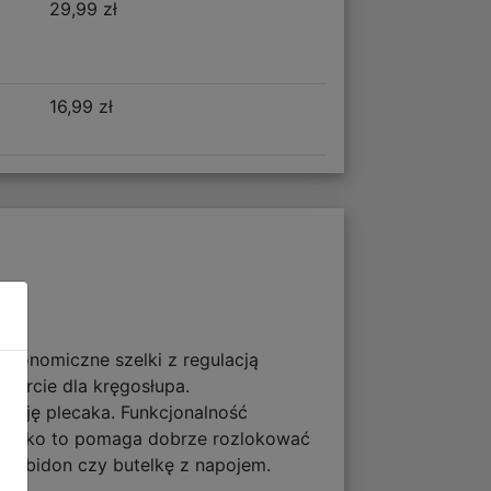
29,99 zł
16,99 zł
ergonomiczne szelki z regulacją
parcie dla kręgosłupa.
ację plecaka. Funkcjonalność
szystko to pomaga dobrze rozlokować
na bidon czy butelkę z napojem.