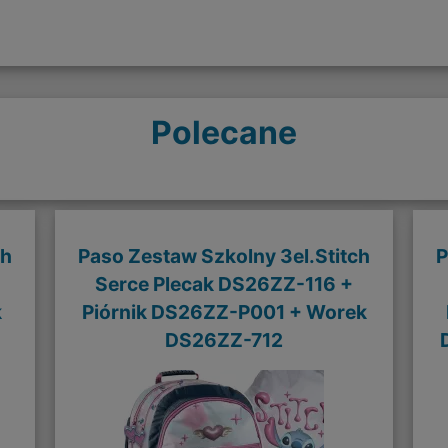
Polecane
ch
Paso Zestaw Szkolny 3el.Stitch
P
Serce Plecak DS26ZZ-116 +
k
Piórnik DS26ZZ-P001 + Worek
DS26ZZ-712