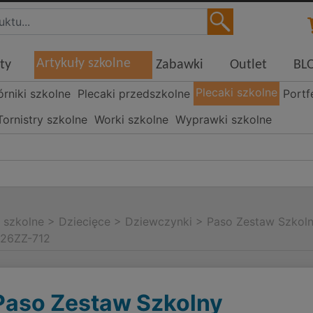
Artykuły szkolne
ty
Zabawki
Outlet
BL
Plecaki szkolne
órniki szkolne
Plecaki przedszkolne
Portf
Tornistry szkolne
Worki szkolne
Wyprawki szkolne
i szkolne
>
Dziecięce
>
Dziewczynki
>
Paso Zestaw Szkoln
S26ZZ-712
Paso Zestaw Szkolny