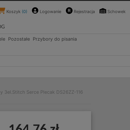
Koszyk
(
0
)
Logowanie
Rejestracja
Schowek
OG
ele
Pozostałe
Przybory do pisania
y 3el.Stitch Serce Plecak DS26ZZ-116