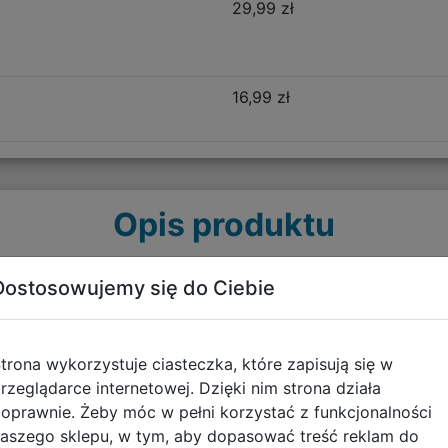
29,99 zł
16,99 zł
Opis produktu
Dostosowujemy się do Ciebie
26ZZ-116,
akości materiałów. Jest lekki, posiada miękkie, szerokie, 
wania. Usztywniane dno oraz plecy stanowią doskonałe pod
trona wykorzystuje ciasteczka, które zapisują się w
liczne elementy odblaskowe, które stanowią również dekor
rzeglądarce internetowej. Dzięki nim strona działa
główne oraz dwie kieszenie boczne wykonane z siatki. W
oprawnie. Żeby móc w pełni korzystać z funkcjonalności
ku. Boczna elastyczna kieszonka stanowi idealne miejsce 
aszego sklepu, w tym, aby dopasować treść reklam do