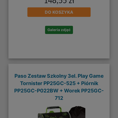
148,55 zł
DO KOSZYKA
Galeria zdjęć
Paso Zestaw Szkolny 3el. Play Game
Tornister PP25GC-525 + Piórnik
PP25GC-P022BW + Worek PP25GC-
712