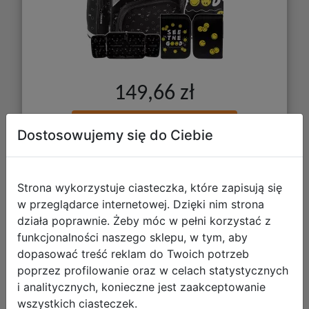
149,66 zł
DO KOSZYKA
Dostosowujemy się do Ciebie
Galeria zdjęć
Strona wykorzystuje ciasteczka, które zapisują się
w przeglądarce internetowej. Dzięki nim strona
działa poprawnie. Żeby móc w pełni korzystać z
funkcjonalności naszego sklepu, w tym, aby
dopasować treść reklam do Twoich potrzeb
Paso Zestaw Szkolny 3el. Play Game
poprzez profilowanie oraz w celach statystycznych
i analitycznych, konieczne jest zaakceptowanie
Tornister PP25GC-525 + Piórnik
wszystkich ciasteczek.