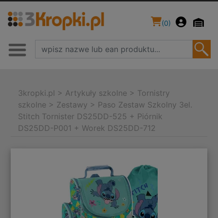
(
0
)
3kropki.pl
>
Artykuły szkolne
>
Tornistry
szkolne
>
Zestawy
>
Paso Zestaw Szkolny 3el.
Stitch Tornister DS25DD-525 + Piórnik
DS25DD-P001 + Worek DS25DD-712