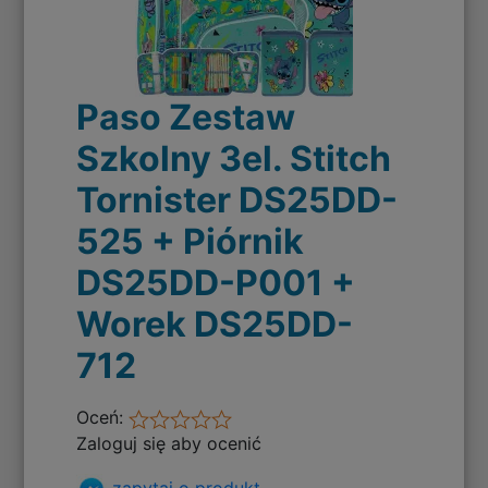
Paso Zestaw
Szkolny 3el. Stitch
Tornister DS25DD-
525 + Piórnik
DS25DD-P001 +
Worek DS25DD-
712
Oceń:
Zaloguj się aby ocenić
zapytaj o produkt