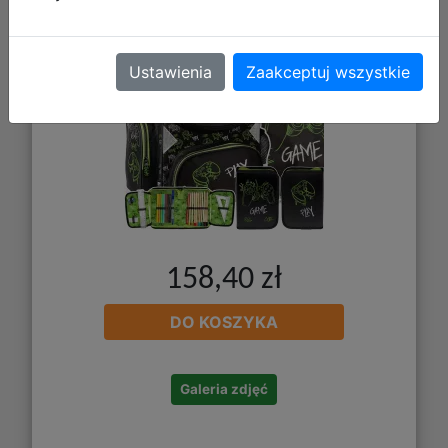
PP25GC-P001 + Worek PP25GC-712
Ustawienia
Zaakceptuj wszystkie
158,40 zł
DO KOSZYKA
Galeria zdjęć