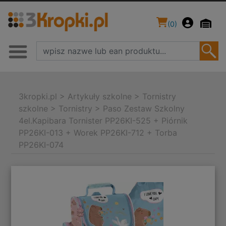
(
0
)
3kropki.pl
>
Artykuły szkolne
>
Tornistry
szkolne
>
Tornistry
>
Paso Zestaw Szkolny
4el.Kapibara Tornister PP26KI-525 + Piórnik
PP26KI-013 + Worek PP26KI-712 + Torba
PP26KI-074