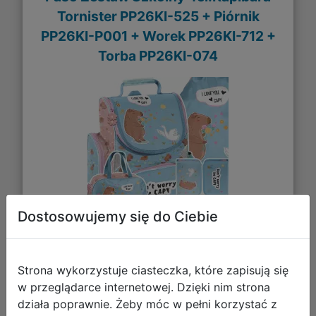
Tornister PP26KI-525 + Piórnik
PP26KI-P001 + Worek PP26KI-712 +
Torba PP26KI-074
Dostosowujemy się do Ciebie
264,96 zł
Strona wykorzystuje ciasteczka, które zapisują się
DO KOSZYKA
w przeglądarce internetowej. Dzięki nim strona
działa poprawnie. Żeby móc w pełni korzystać z