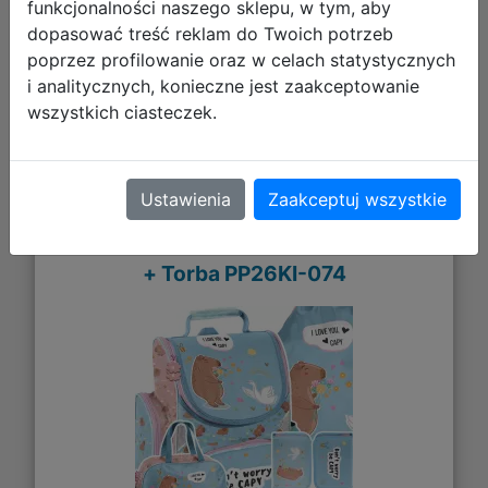
funkcjonalności naszego sklepu, w tym, aby
Galeria zdjęć
dopasować treść reklam do Twoich potrzeb
poprzez profilowanie oraz w celach statystycznych
i analitycznych, konieczne jest zaakceptowanie
wszystkich ciasteczek.
Paso Zestaw Szkolny 4el.Kapibara
Ustawienia
Zaakceptuj wszystkie
Tornister PP26KI-525 + Piórnik
PP26KI-P001BW + Worek PP26KI-712
+ Torba PP26KI-074