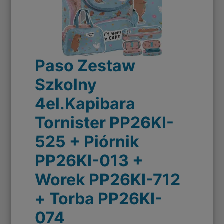
Paso Zestaw
Szkolny
4el.Kapibara
Tornister PP26KI-
525 + Piórnik
PP26KI-013 +
Worek PP26KI-712
+ Torba PP26KI-
074