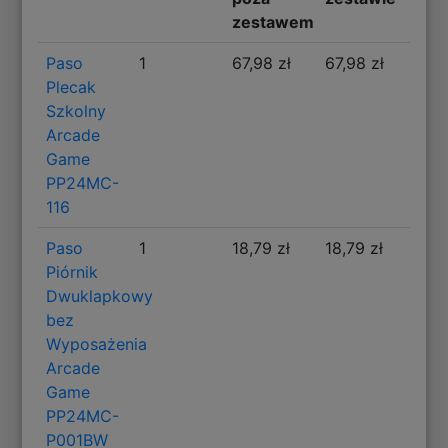
zestawem
Paso
1
67,98 zł
67,98 zł
Plecak
Szkolny
Arcade
Game
PP24MC-
116
Paso
1
18,79 zł
18,79 zł
Piórnik
Dwuklapkowy
bez
Wyposażenia
Arcade
Game
PP24MC-
P001BW