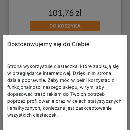
101,76 zł
DO KOSZYKA
Dostosowujemy się do Ciebie
Galeria zdjęć
Strona wykorzystuje ciasteczka, które zapisują się
w przeglądarce internetowej. Dzięki nim strona
działa poprawnie. Żeby móc w pełni korzystać z
funkcjonalności naszego sklepu, w tym, aby
Paso Zestaw Szkolny 5el. Rękawice
dopasować treść reklam do Twoich potrzeb
Bokserskie Plecak PP25BX-260 +
poprzez profilowanie oraz w celach statystycznych
Piórnik PP25BX-P001 + Worek
i analitycznych, konieczne jest zaakceptowanie
PP25BX-712
wszystkich ciasteczek.