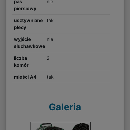
pas
nie
piersiowy
usztywniane
tak
plecy
wyjście
nie
słuchawkowe
liczba
2
komór
mieści A4
tak
Galeria