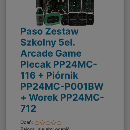
Paso Zestaw
Szkolny 5el.
Arcade Game
Plecak PP24MC-
116 + Piórnik
PP24MC-P001BW
+ Worek PP24MC-
712
Oceń:
Zaloguj się aby ocenić