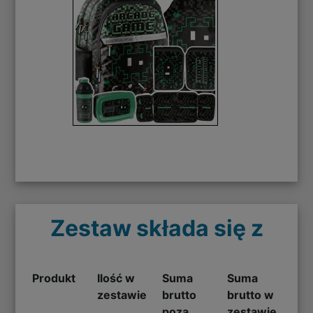
Zestaw składa się z
Produkt
Ilość w
Suma
Suma
zestawie
brutto
brutto w
poza
zestawie