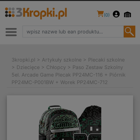
(
0
)
3kropki.pl
>
Artykuły szkolne
>
Plecaki szkolne
>
Dziecięce
>
Chłopcy
>
Paso Zestaw Szkolny
5el. Arcade Game Plecak PP24MC-116 + Piórnik
PP24MC-P001BW + Worek PP24MC-712