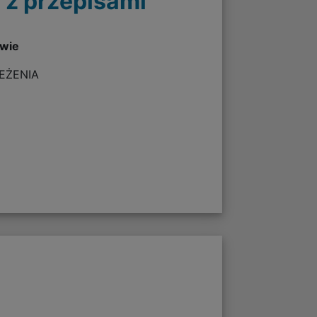
 z przepisami
twie
ZEŻENIA