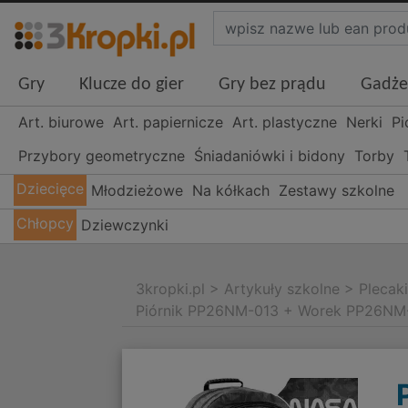
Gry
Klucze do gier
Gry bez prądu
Gadże
Art. biurowe
Art. papiernicze
Art. plastyczne
Nerki
Pi
Przybory geometryczne
Śniadaniówki i bidony
Torby
Dziecięce
Młodzieżowe
Na kółkach
Zestawy szkolne
Chłopcy
Dziewczynki
3kropki.pl
>
Artykuły szkolne
>
Plecak
Piórnik PP26NM-013 + Worek PP26NM