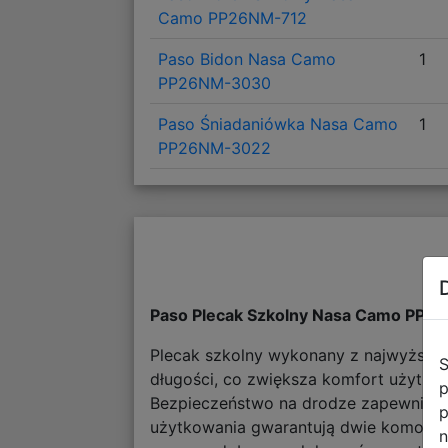
Camo PP26NM-712
Paso Bidon Nasa Camo
1
PP26NM-3030
Paso Śniadaniówka Nasa Camo
1
PP26NM-3022
Paso Plecak Szkolny Nasa Camo PP2
Plecak szkolny wykonany z najwyższej j
S
długości, co zwiększa komfort użytko
p
Bezpieczeństwo na drodze zapewniają 
p
użytkowania gwarantują dwie komory gł
n