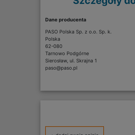
Szczegóły do
Dane producenta
PASO Polska Sp. z o.o. Sp. k.
Polska
62-080
Tarnowo Podgórne
Sierosław, ul. Skrajna 1
paso@paso.pl