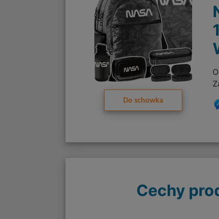
O
Z
Do schowka
Cechy pro