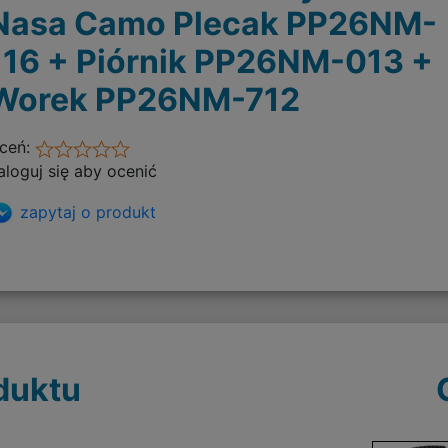
Nasa Camo Plecak PP26NM-
116 + Piórnik PP26NM-013 +
Worek PP26NM-712
ceń:
aloguj się aby ocenić
zapytaj o produkt
duktu