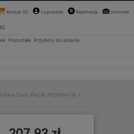
Koszyk
(
0
)
Logowanie
Rejestracja
Schowek
OG
ele
Pozostałe
Przybory do pisania
el Nasa Camo Plecak PP26NM-116 +