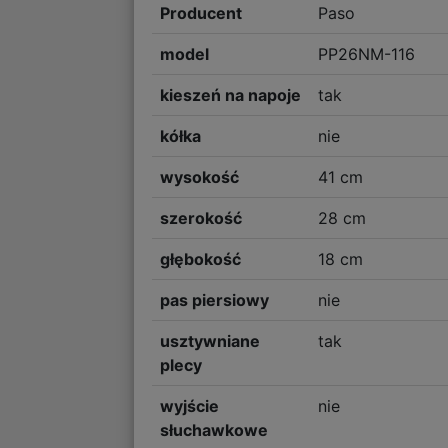
Producent
Paso
model
PP26NM-116
kieszeń na napoje
tak
kółka
nie
wysokość
41 cm
szerokość
28 cm
głębokość
18 cm
pas piersiowy
nie
usztywniane
tak
plecy
wyjście
nie
słuchawkowe