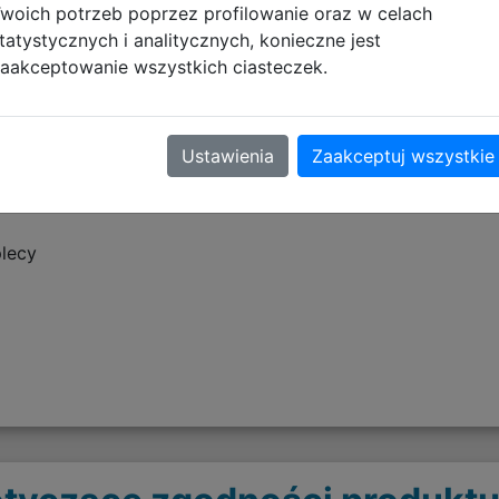
 utrzymać porządek w plecaku. Boczna elastyczna kieszon
woich potrzeb poprzez profilowanie oraz w celach
tatystycznych i analitycznych, konieczne jest
aakceptowanie wszystkich ciasteczek.
Ustawienia
Zaakceptuj wszystkie
plecy