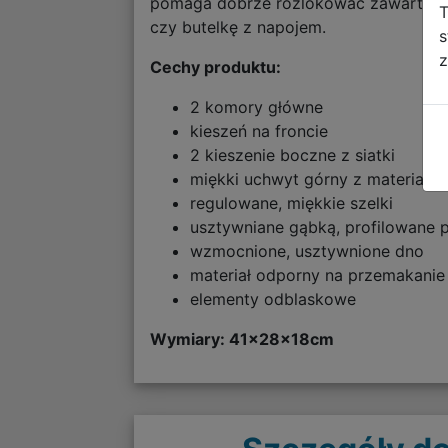
pomaga dobrze rozlokować zawartość i
T
czy butelkę z napojem.
s
z
Cechy produktu:
2 komory główne
kieszeń na froncie
2 kieszenie boczne z siatki
miękki uchwyt górny z materiału
regulowane, miękkie szelki
usztywniane gąbką, profilowane 
wzmocnione, usztywnione dno
materiał odporny na przemakanie
elementy odblaskowe
Wymiary: 41
x28x18cm