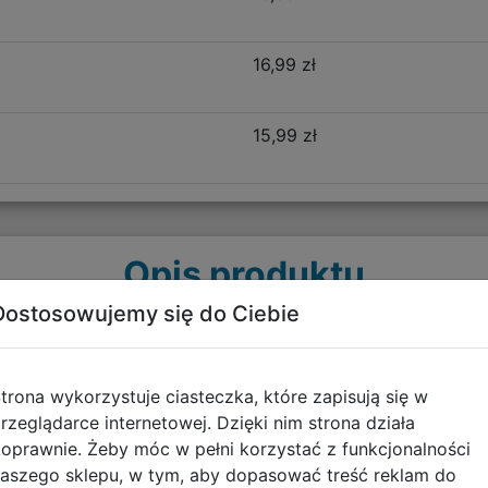
16,99 zł
15,99 zł
Opis produktu
Dostosowujemy się do Ciebie
6NM-116
akości materiałów. Jest lekki, posiada miękkie, szerokie, 
trona wykorzystuje ciasteczka, które zapisują się w
wania. Usztywniane dno oraz plecy stanowią doskonałe pod
rzeglądarce internetowej. Dzięki nim strona działa
liczne elementy odblaskowe, które stanowią również dekor
oprawnie. Żeby móc w pełni korzystać z funkcjonalności
ówne, kieszeń na froncie oraz dwie kieszenie boczne wyk
aszego sklepu, w tym, aby dopasować treść reklam do