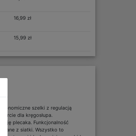
16,99 zł
15,99 zł
ergonomiczne szelki z regulacją
parcie dla kręgosłupa.
ację plecaka. Funkcjonalność
onane z siatki. Wszystko to