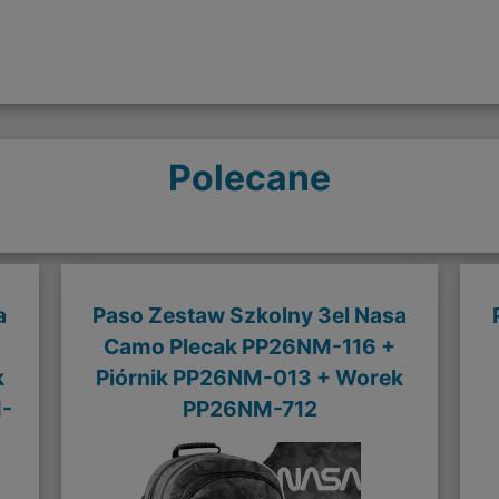
Polecane
a
Paso Zestaw Szkolny 3el Nasa
Camo Plecak PP26NM-116 +
k
Piórnik PP26NM-013 + Worek
-
PP26NM-712