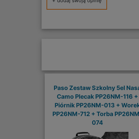
+ dodaj swoją opinię
Paso Zestaw Szkolny 5el Nas
Camo Plecak PP26NM-116 +
Piórnik PP26NM-013 + Wore
PP26NM-712 + Torba PP26NM
074