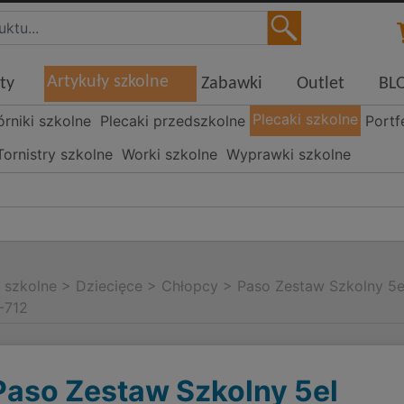
Artykuły szkolne
ty
Zabawki
Outlet
BL
Plecaki szkolne
órniki szkolne
Plecaki przedszkolne
Portf
Tornistry szkolne
Worki szkolne
Wyprawki szkolne
i szkolne
>
Dziecięce
>
Chłopcy
>
Paso Zestaw Szkolny 5
-712
Paso Zestaw Szkolny 5el