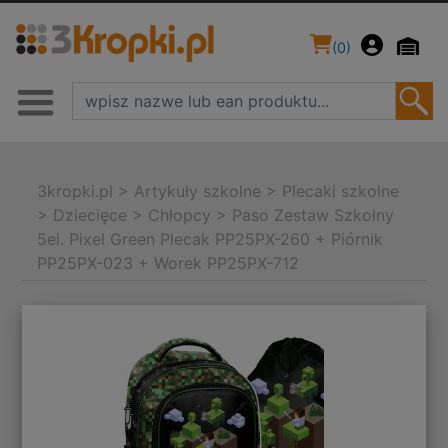
(
0
)
3kropki.pl
>
Artykuły szkolne
>
Plecaki szkolne
>
Dziecięce
>
Chłopcy
>
Paso Zestaw Szkolny
5el. Pixel Green Plecak PP25PX-260 + Piórnik
PP25PX-023 + Worek PP25PX-712