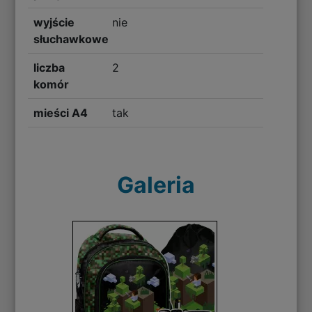
wyjście
nie
słuchawkowe
liczba
2
komór
mieści A4
tak
Galeria