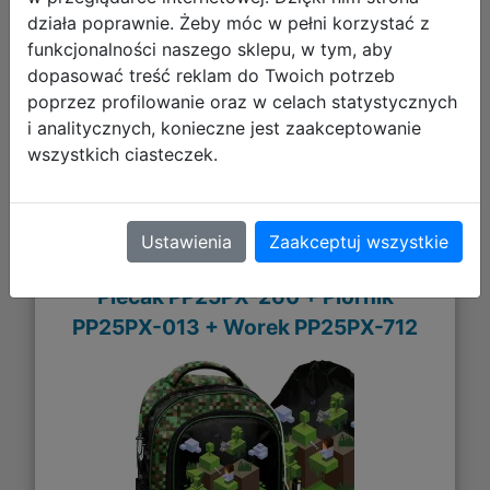
DO KOSZYKA
działa poprawnie. Żeby móc w pełni korzystać z
funkcjonalności naszego sklepu, w tym, aby
dopasować treść reklam do Twoich potrzeb
Galeria zdjęć
poprzez profilowanie oraz w celach statystycznych
i analitycznych, konieczne jest zaakceptowanie
wszystkich ciasteczek.
Ustawienia
Zaakceptuj wszystkie
Paso Zestaw Szkolny 5el. Pixel Green
Plecak PP25PX-260 + Piórnik
PP25PX-013 + Worek PP25PX-712