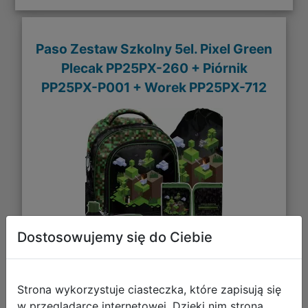
Paso Zestaw Szkolny 5el. Pixel Green
Plecak PP25PX-260 + Piórnik
PP25PX-P001 + Worek PP25PX-712
Dostosowujemy się do Ciebie
190,41 zł
Strona wykorzystuje ciasteczka, które zapisują się
w przeglądarce internetowej. Dzięki nim strona