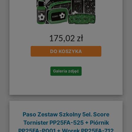
175,02 zł
DO KOSZYKA
Galeria zdjęć
Paso Zestaw Szkolny 5el. Score
Tornister PP25FA-525 + Piórnik
PP25FA-P001 + Worek PP25FA-712