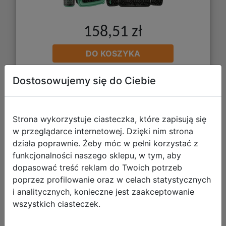
158,51 zł
DO KOSZYKA
Dostosowujemy się do Ciebie
Galeria zdjęć
Strona wykorzystuje ciasteczka, które zapisują się
w przeglądarce internetowej. Dzięki nim strona
działa poprawnie. Żeby móc w pełni korzystać z
funkcjonalności naszego sklepu, w tym, aby
Paso Zestaw Szkolny 5el Never Quit
dopasować treść reklam do Twoich potrzeb
Tornister PP26GQ-525 + Piórnik
poprzez profilowanie oraz w celach statystycznych
PP26GQ-013 + Worek PP26GQ-712
i analitycznych, konieczne jest zaakceptowanie
wszystkich ciasteczek.