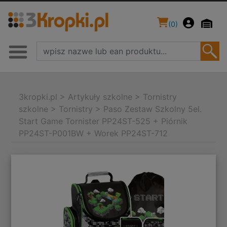
(
0
)
3kropki.pl
>
Artykuły szkolne
>
Tornistry
szkolne
>
Tornistry
>
Paso Zestaw Szkolny 5el.
Start Game Tornister PP24ST-525 + Piórnik
PP24ST-P001BW + Worek PP24ST-712