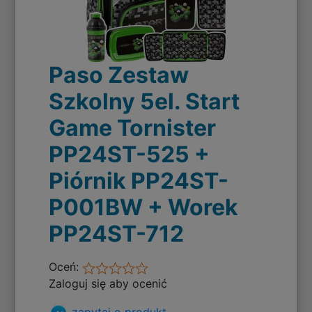
Paso Zestaw
Szkolny 5el. Start
Game Tornister
PP24ST-525 +
Piórnik PP24ST-
P001BW + Worek
PP24ST-712
Oceń:
Zaloguj się aby ocenić
zapytaj o produkt