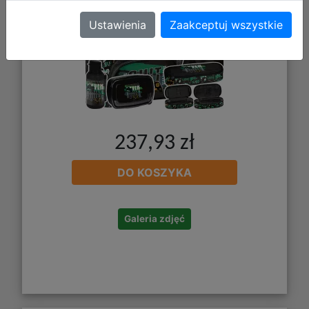
Ustawienia
Zaakceptuj wszystkie
237,93 zł
DO KOSZYKA
Galeria zdjęć