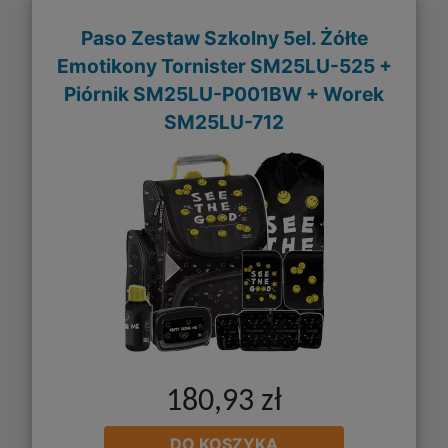
Paso Zestaw Szkolny 5el. Żółte
Emotikony Tornister SM25LU-525 +
Piórnik SM25LU-P001BW + Worek
SM25LU-712
180,93 zł
DO KOSZYKA