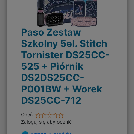
Paso Zestaw
Szkolny 5el. Stitch
Tornister DS25CC-
525 + Piórnik
DS2DS25CC-
P001BW + Worek
DS25CC-712
Oceń:
Zaloguj się aby ocenić
zapytaj o produkt