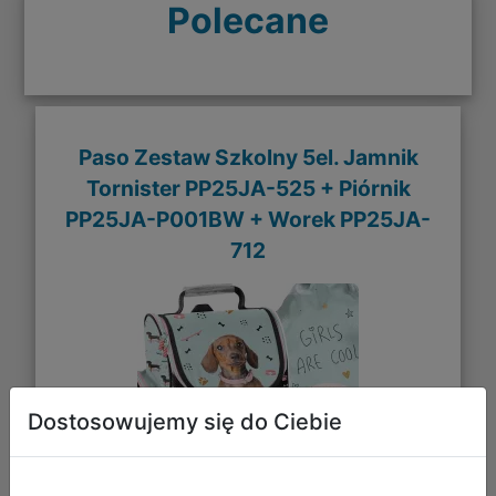
Polecane
Paso Zestaw Szkolny 5el. Jamnik
Tornister PP25JA-525 + Piórnik
PP25JA-P001BW + Worek PP25JA-
712
Dostosowujemy się do Ciebie