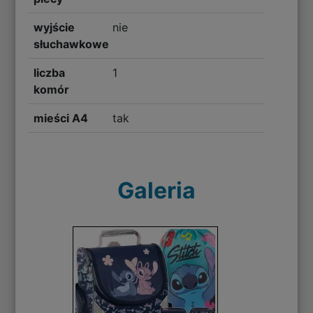
wyjście
nie
słuchawkowe
liczba
1
komór
mieści A4
tak
Galeria