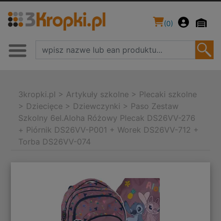
(
0
)
3kropki.pl
>
Artykuły szkolne
>
Plecaki szkolne
>
Dziecięce
>
Dziewczynki
>
Paso Zestaw
Szkolny 6el.Aloha Różowy Plecak DS26VV-276
+ Piórnik DS26VV-P001 + Worek DS26VV-712 +
Torba DS26VV-074