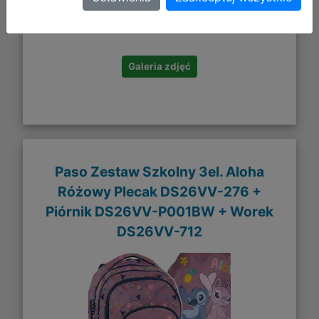
DO KOSZYKA
Galeria zdjęć
Paso Zestaw Szkolny 3el. Aloha
Różowy Plecak DS26VV-276 +
Piórnik DS26VV-P001BW + Worek
DS26VV-712