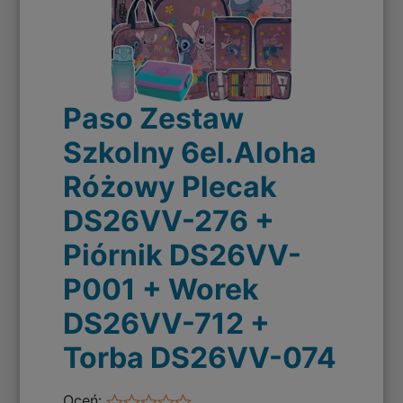
Paso Zestaw
Szkolny 6el.Aloha
Różowy Plecak
DS26VV-276 +
Piórnik DS26VV-
P001 + Worek
DS26VV-712 +
Torba DS26VV-074
Oceń: