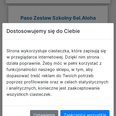
Paso Zestaw Szkolny 6el.Aloha
Różowy Plecak DS26VV-276 +
Dostosowujemy się do Ciebie
Piórnik DS26VV-P001BW + Worek
DS26VV-712 + Torba DS26VV-074
Strona wykorzystuje ciasteczka, które zapisują się
w przeglądarce internetowej. Dzięki nim strona
działa poprawnie. Żeby móc w pełni korzystać z
funkcjonalności naszego sklepu, w tym, aby
dopasować treść reklam do Twoich potrzeb
poprzez profilowanie oraz w celach statystycznych
i analitycznych, konieczne jest zaakceptowanie
wszystkich ciasteczek.
282,30 zł
Ustawienia
Zaakceptuj wszystkie