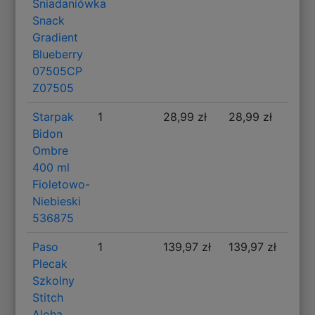
Śniadaniówka
Snack
Gradient
Blueberry
07505CP
Z07505
Starpak
1
28,99 zł
28,99 zł
Bidon
Ombre
400 ml
Fioletowo-
Niebieski
536875
Paso
1
139,97 zł
139,97 zł
Plecak
Szkolny
Stitch
Aloha