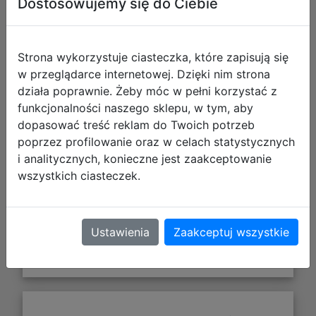
Dostosowujemy się do Ciebie
Strona wykorzystuje ciasteczka, które zapisują się
w przeglądarce internetowej. Dzięki nim strona
działa poprawnie. Żeby móc w pełni korzystać z
funkcjonalności naszego sklepu, w tym, aby
dopasować treść reklam do Twoich potrzeb
256,45 zł
poprzez profilowanie oraz w celach statystycznych
i analitycznych, konieczne jest zaakceptowanie
DO KOSZYKA
wszystkich ciasteczek.
Galeria zdjęć
Ustawienia
Zaakceptuj wszystkie