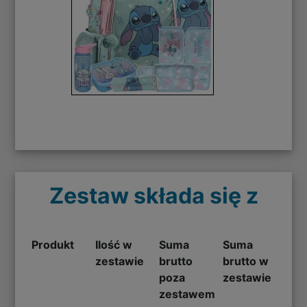
Zestaw składa się z
Produkt
Ilość w
Suma
Suma
zestawie
brutto
brutto w
poza
zestawie
zestawem