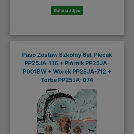
Galeria zdjęć
Paso Zestaw Szkolny 6el. Plecak
PP25JA-116 + Piórnik PP25JA-
P001BW + Worek PP25JA-712 +
Torba PP25JA-074