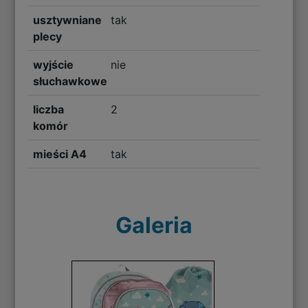
usztywniane
tak
plecy
wyjście
nie
słuchawkowe
liczba
2
komór
mieści A4
tak
Galeria