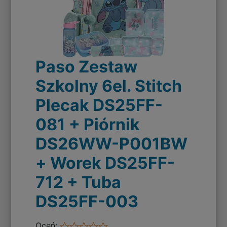
Paso Zestaw
Szkolny 6el. Stitch
Plecak DS25FF-
081 + Piórnik
DS26WW-P001BW
+ Worek DS25FF-
712 + Tuba
DS25FF-003
Oceń: