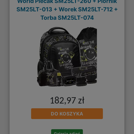
World Plecak SM25LT-260 + Piórnik
SM25LT-013 + Worek SM25LT-712 +
Torba SM25LT-074
182,97 zł
DO KOSZYKA
Galeria zdjęć