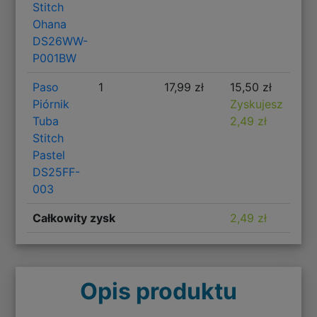
Stitch
Ohana
DS26WW-
P001BW
Paso
1
17,99 zł
15,50 zł
Piórnik
Zyskujesz
Tuba
2,49 zł
Stitch
Pastel
DS25FF-
003
Całkowity zysk
2,49 zł
Opis produktu