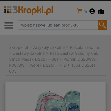
(
0
)
3kropki.pl
>
Artykuły szkolne
>
Plecaki szkolne
>
Zestawy szkolne
>
Paso Zestaw Szkolny 6el.
Stitch Plecak DS25FF-081 + Piórnik DS26WW-
P001BW + Worek DS25FF-712 + Tuba DS25FF-
003