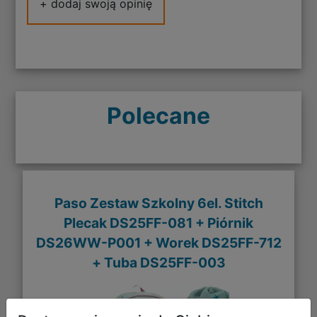
+ dodaj swoją opinię
Polecane
Paso Zestaw Szkolny 6el. Stitch
Plecak DS25FF-081 + Piórnik
DS26WW-P001 + Worek DS25FF-712
+ Tuba DS25FF-003