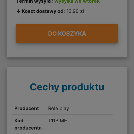
Termin wysyłki:
wysyłka we wtorek
↓ Koszt dostawy od:
13,90 zł
DO KOSZYKA
Cechy produktu
Producent
Role play
Kod
T11B MH
producenta