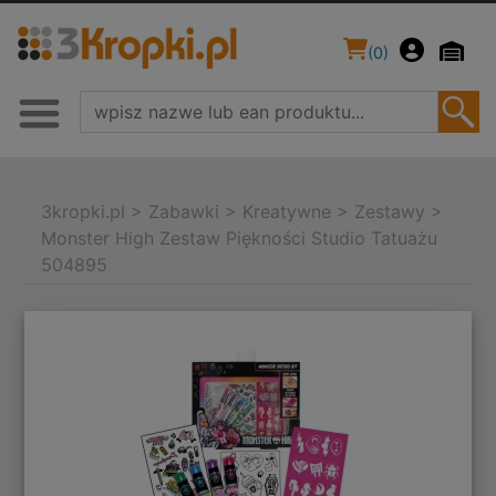
(
0
)
3kropki.pl
>
Zabawki
>
Kreatywne
>
Zestawy
>
Monster High Zestaw Piękności Studio Tatuażu
504895