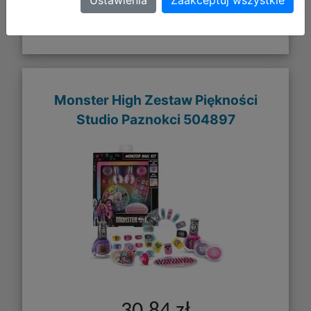
Monster High Zestaw Piękności
Studio Paznokci 504897