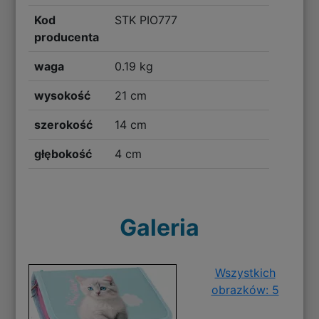
Kod
STK PIO777
producenta
waga
0.19 kg
wysokość
21 cm
szerokość
14 cm
głębokość
4 cm
Galeria
Wszystkich
obrazków: 5