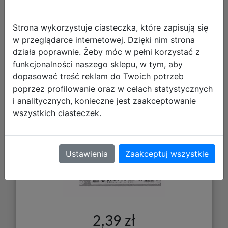
Strona wykorzystuje ciasteczka, które zapisują się
w przeglądarce internetowej. Dzięki nim strona
działa poprawnie. Żeby móc w pełni korzystać z
funkcjonalności naszego sklepu, w tym, aby
Starpak Plan Lekcji z Tabliczką
dopasować treść reklam do Twoich potrzeb
Mnożenia A5 Cuties Kotki 560057
poprzez profilowanie oraz w celach statystycznych
i analitycznych, konieczne jest zaakceptowanie
wszystkich ciasteczek.
Ustawienia
Zaakceptuj wszystkie
2,39 zł