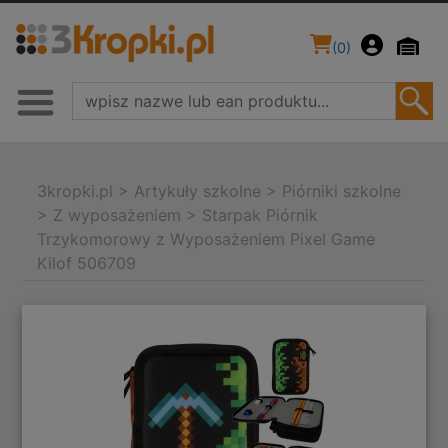
(
0
)
3kropki.pl
>
Artykuły szkolne
>
Piórniki szkolne
>
Z wyposażeniem
>
Starpak Piórnik
Trzykomorowy z Wyposażeniem Pixel Game
Kilof 506709