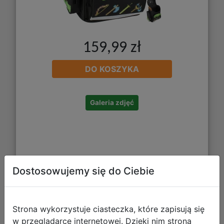
159,99 zł
DO KOSZYKA
Galeria zdjęć
Dostosowujemy się do Ciebie
Starpak Plecak Szkolny Pixel Game
Strona wykorzystuje ciasteczka, które zapisują się
Kilof 485734
w przeglądarce internetowej. Dzięki nim strona