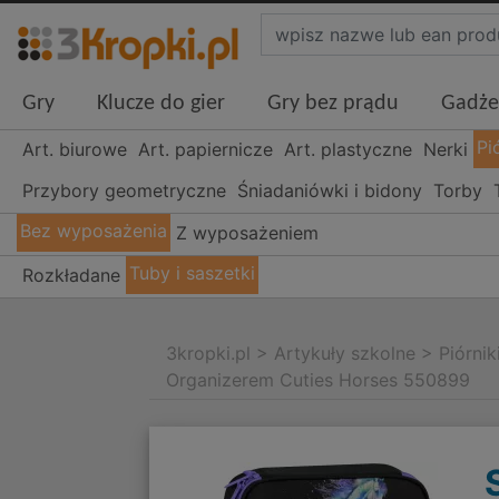
Gry
Klucze do gier
Gry bez prądu
Gadże
Pi
Art. biurowe
Art. papiernicze
Art. plastyczne
Nerki
Przybory geometryczne
Śniadaniówki i bidony
Torby
Bez wyposażenia
Z wyposażeniem
Tuby i saszetki
Rozkładane
3kropki.pl
>
Artykuły szkolne
>
Piórnik
Organizerem Cuties Horses 550899