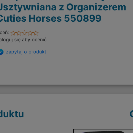
Usztywniana z Organizerem
Cuties Horses 550899
ceń:
aloguj się aby ocenić
zapytaj o produkt
duktu