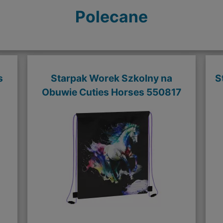
Polecane
s
Starpak Worek Szkolny na
S
Obuwie Cuties Horses 550817