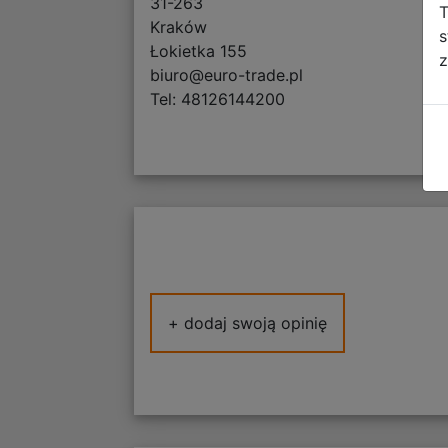
31-263
T
Kraków
s
Łokietka 155
z
biuro@euro-trade.pl
Tel: 48126144200
+ dodaj swoją opinię