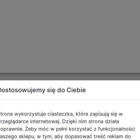
Dostosowujemy się do Ciebie
tyczące zgodności produktu
Informacje o bezpieczeńs
trona wykorzystuje ciasteczka, które zapisują się w
rzeglądarce internetowej. Dzięki nim strona działa
Artykuły tekstylne - OSTR
oprawnie. Żeby móc w pełni korzystać z funkcjonalności
aszego sklepu, w tym, aby dopasować treść reklam do
pobierz plik