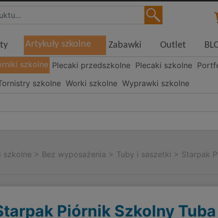
Artykuły szkolne
ty
Zabawki
Outlet
BL
órniki szkolne
Plecaki przedszkolne
Plecaki szkolne
Portf
Tornistry szkolne
Worki szkolne
Wyprawki szkolne
i szkolne
>
Bez wyposażenia
>
Tuby i saszetki
>
Starpak P
Starpak Piórnik Szkolny Tuba