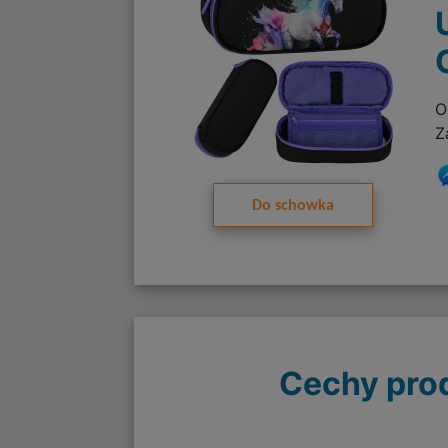
O
Z
Do schowka
Cechy pro