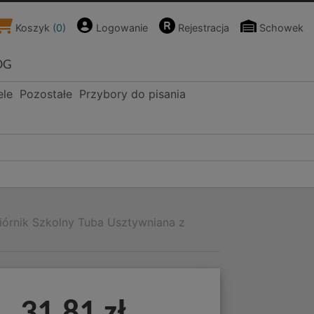
Koszyk
(
0
)
Logowanie
Rejestracja
Schowek
OG
ele
Pozostałe
Przybory do pisania
iórnik Szkolny Tuba Usztywniana z