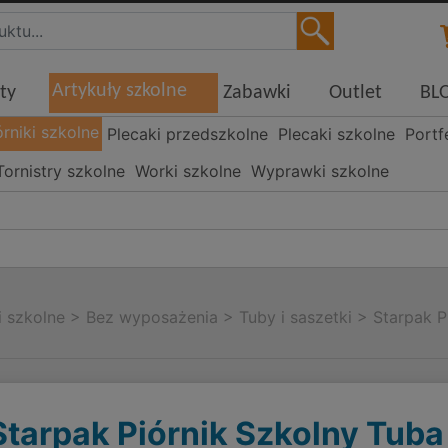
Artykuły szkolne
ty
Zabawki
Outlet
BL
órniki szkolne
Plecaki przedszkolne
Plecaki szkolne
Portf
Tornistry szkolne
Worki szkolne
Wyprawki szkolne
i szkolne
>
Bez wyposażenia
>
Tuby i saszetki
>
Starpak P
Starpak Piórnik Szkolny Tuba