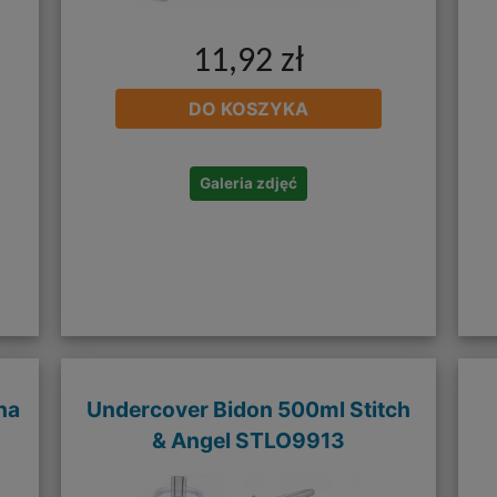
11,92 zł
DO KOSZYKA
Galeria zdjęć
na
Undercover Bidon 500ml Stitch
& Angel STLO9913