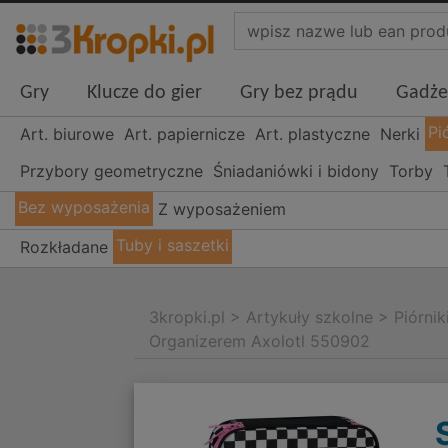
Gry
Klucze do gier
Gry bez prądu
Gadże
Pi
Art. biurowe
Art. papiernicze
Art. plastyczne
Nerki
Przybory geometryczne
Śniadaniówki i bidony
Torby
Bez wyposażenia
Z wyposażeniem
Tuby i saszetki
Rozkładane
3kropki.pl
>
Artykuły szkolne
>
Piórnik
Organizerem Axolotl 550902