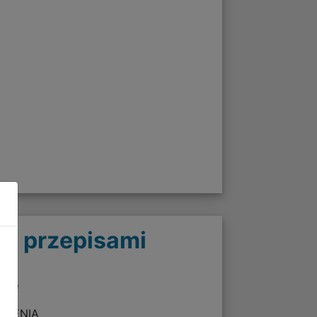
 z przepisami
twie
ZEŻENIA