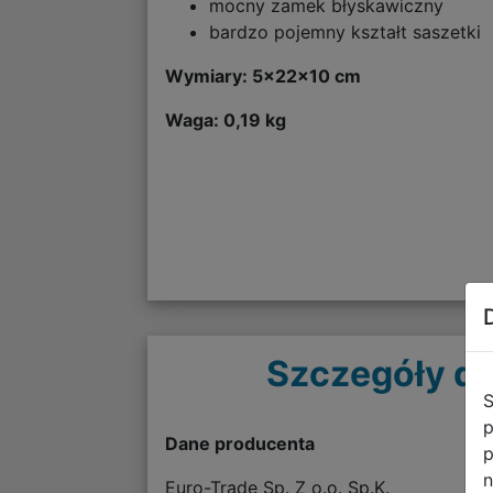
mocny zamek błyskawiczny
bardzo pojemny kształt saszetki
Wymiary: 5x22x10 cm
Waga: 0,19 kg
Szczegóły do
S
p
Dane producenta
p
n
Euro-Trade Sp. Z o.o. Sp.K.