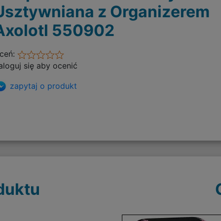
Usztywniana z Organizerem
Axolotl 550902
ceń:
aloguj się aby ocenić
zapytaj o produkt
duktu