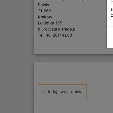
T
Polska
s
31-263
z
Kraków
Łokietka 155
biuro@euro-trade.pl
Tel: 48126144200
+ dodaj swoją opinię