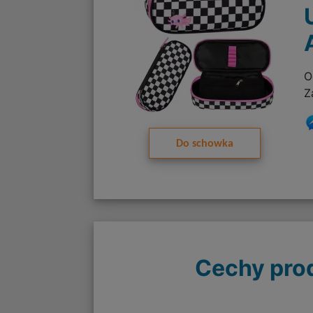
O
Z
Do schowka
Cechy pro