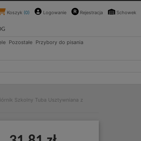
Koszyk
(
0
)
Logowanie
Rejestracja
Schowek
OG
ele
Pozostałe
Przybory do pisania
iórnik Szkolny Tuba Usztywniana z