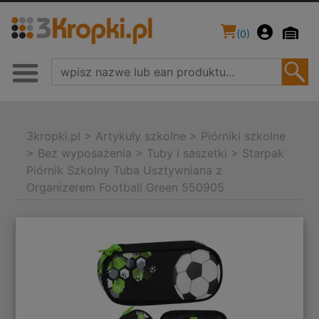
(
0
)
3kropki.pl
>
Artykuły szkolne
>
Piórniki szkolne
>
Bez wyposażenia
>
Tuby i saszetki
>
Starpak
Piórnik Szkolny Tuba Usztywniana z
Organizerem Football Green 550905