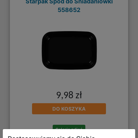
Starpak Spód do Śniadaniówki
558652
9,98 zł
DO KOSZYKA
Galeria zdjęć