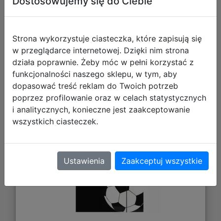
Dostosowujemy się do Ciebie
Strona wykorzystuje ciasteczka, które zapisują się
w przeglądarce internetowej. Dzięki nim strona
działa poprawnie. Żeby móc w pełni korzystać z
funkcjonalności naszego sklepu, w tym, aby
dopasować treść reklam do Twoich potrzeb
Starpak Teczka z Gumką Football
poprzez profilowanie oraz w celach statystycznych
553549
i analitycznych, konieczne jest zaakceptowanie
wszystkich ciasteczek.
Ustawienia
Zaakceptuj wszystkie