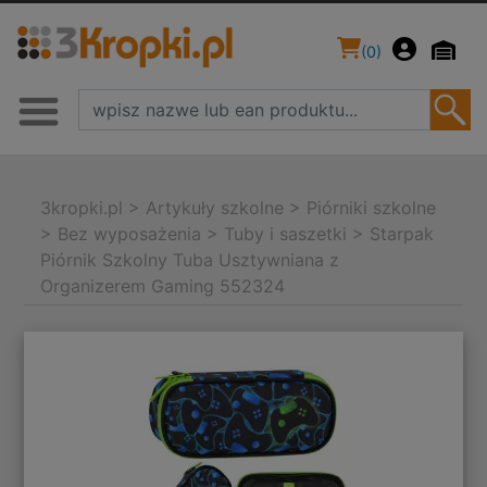
(
0
)
3kropki.pl
>
Artykuły szkolne
>
Piórniki szkolne
>
Bez wyposażenia
>
Tuby i saszetki
>
Starpak
Piórnik Szkolny Tuba Usztywniana z
Organizerem Gaming 552324