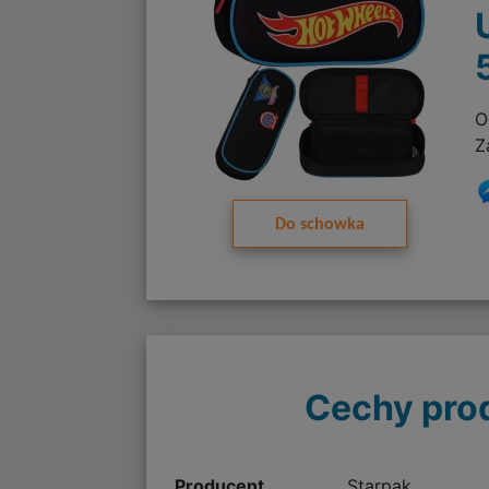
O
Z
Do schowka
Cechy pro
Producent
Starpak