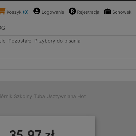
Koszyk
(
0
)
Logowanie
Rejestracja
Schowek
OG
ele
Pozostałe
Przybory do pisania
iórnik Szkolny Tuba Usztywniana Hot