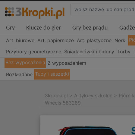
Gry
Klucze do gier
Gry bez prądu
Gadże
Pi
Art. biurowe
Art. papiernicze
Art. plastyczne
Nerki
Przybory geometryczne
Śniadaniówki i bidony
Torby
Bez wyposażenia
Z wyposażeniem
Tuby i saszetki
Rozkładane
3kropki.pl
>
Artykuły szkolne
>
Piórnik
Wheels 583289