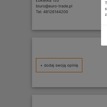
Łokietka 155
T
biuro@euro-trade.pl
s
Tel: 48126144200
z
+ dodaj swoją opinię