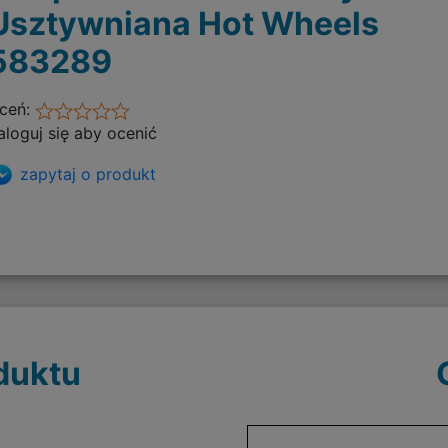
Usztywniana Hot Wheels
583289
ceń:
aloguj się aby ocenić
zapytaj o produkt
duktu