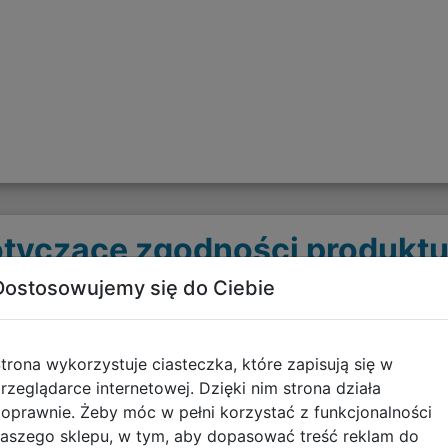
tyczące zgodności produktu
Dostosowujemy się do Ciebie
Informacje o bezpieczeńs
Artykuły tekstylne - OSTR
trona wykorzystuje ciasteczka, które zapisują się w
rzeglądarce internetowej. Dzięki nim strona działa
pobierz plik
oprawnie. Żeby móc w pełni korzystać z funkcjonalności
aszego sklepu, w tym, aby dopasować treść reklam do