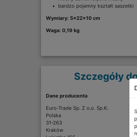
bardzo pojemny kształt saszetki
Wymiary: 5x22x10 cm
Waga: 0,19 kg
Szczegóły do
Dane producenta
Euro-Trade Sp. Z o.o. Sp.K.
S
Polska
p
31-263
p
Kraków
n