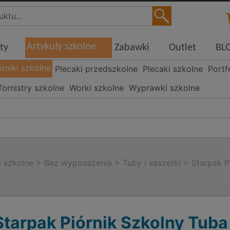
Artykuły szkolne
ty
Zabawki
Outlet
BL
órniki szkolne
Plecaki przedszkolne
Plecaki szkolne
Portf
Tornistry szkolne
Worki szkolne
Wyprawki szkolne
i szkolne
>
Bez wyposażenia
>
Tuby i saszetki
>
Starpak P
Starpak Piórnik Szkolny Tuba