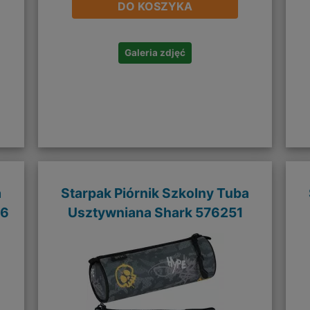
DO KOSZYKA
Galeria zdjęć
a
Starpak Piórnik Szkolny Tuba
06
Usztywniana Shark 576251