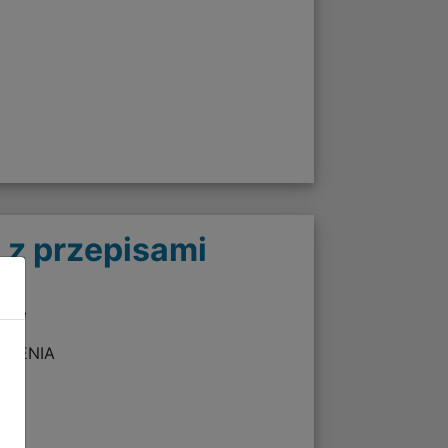
 z przepisami
twie
ZEŻENIA