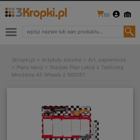
(
0
)
3kropki.pl
>
Artykuły szkolne
>
Art. papiernicze
>
Plany lekcji
>
Starpak Plan Lekcji z Tabliczką
Mnożenia A5 Wheels 2 560051