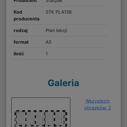
Producent
Starpak
Kod
STK PLA138
producenta
rodzaj
Plan lekcji
format
A5
ilość
1
Galeria
Wszystkich
obrazków: 2