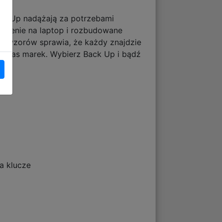
BackUp nadążają za potrzebami
eszenie na laptop i rozbudowane
 i wzorów sprawia, że każdy znajdzie
chczas marek. Wybierz Back Up i bądź
a klucze