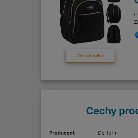
O
Z
Do schowka
Cechy pro
Producent
Derform