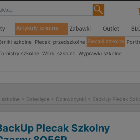
Artykuły szkolne
ty
Zabawki
Outlet
BL
Plecaki szkolne
órniki szkolne
Plecaki przedszkolne
Portf
Tornistry szkolne
Worki szkolne
Wyprawki szkolne
i szkolne
>
Dziecięce
>
Dziewczynki
>
BackUp Plecak Szk
BackUp Plecak Szkolny
Czarny 8O56R