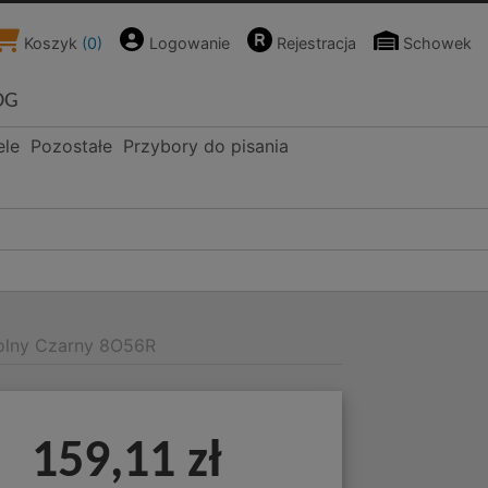
Koszyk
(
0
)
Logowanie
Rejestracja
Schowek
OG
ele
Pozostałe
Przybory do pisania
olny Czarny 8O56R
159,11 zł