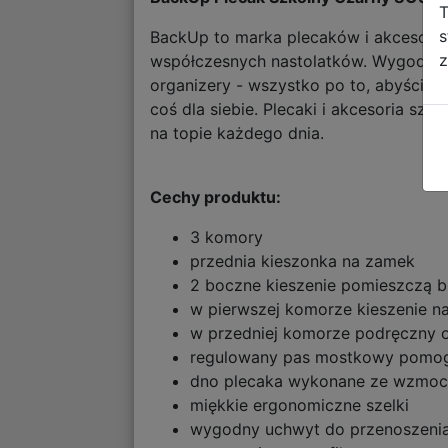
T
s
BackUp to marka plecaków i akcesorió
z
współczesnych nastolatków. Wygoda, fu
organizery - wszystko po to, abyście
coś dla siebie. Plecaki i akcesoria s
na topie każdego dnia.
Cechy produktu:
3 komory
przednia kieszonka na zamek
2 boczne kieszenie pomieszczą b
w pierwszej komorze kieszenie na
w przedniej komorze podręczny 
regulowany pas mostkowy pomoga
dno plecaka wykonane ze wzmocn
miękkie ergonomiczne szelki
wygodny uchwyt do przenoszenia