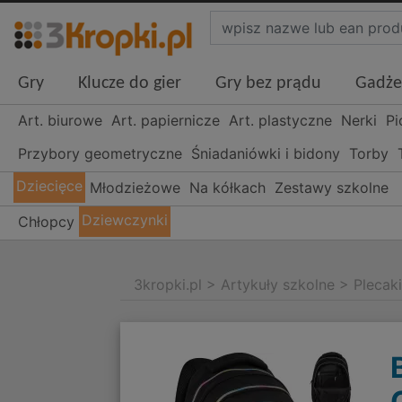
Gry
Klucze do gier
Gry bez prądu
Gadże
Art. biurowe
Art. papiernicze
Art. plastyczne
Nerki
Pi
Przybory geometryczne
Śniadaniówki i bidony
Torby
Dziecięce
Młodzieżowe
Na kółkach
Zestawy szkolne
Dziewczynki
Chłopcy
3kropki.pl
>
Artykuły szkolne
>
Plecak