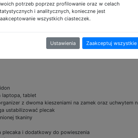
woich potrzeb poprzez profilowanie oraz w celach
tatystycznych i analitycznych, konieczne jest
w szkolnych od znanej i cenionej firmy Derform. Plecaki 
aakceptowanie wszystkich ciasteczek.
nkcjonalność i wiele przydatnych gadżetów, takich jak ki
 byli gotowi podjąć każde wyzwanie. Szeroka gama kolorów
zkolne BackUP to skok level up pod względem znanych doty
Ustawienia
Zaakceptuj wszystkie
idon
 laptopa, tablet
organizer z dwoma kieszeniami na zamek oraz uchwytem n
 ustabilizować plecak
ionej tkaniny
 plecaka i dodatkowy do powieszenia