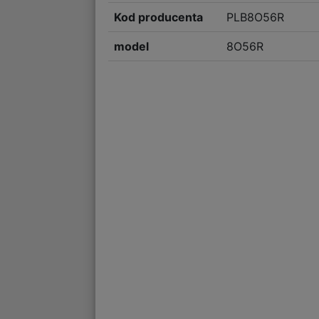
Kod producenta
PLB8O56R
model
8O56R