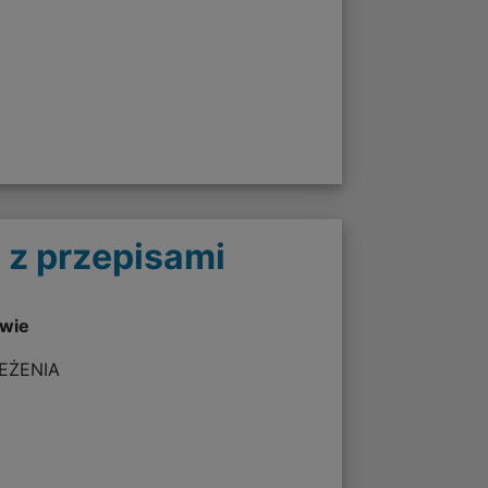
 z przepisami
twie
ZEŻENIA