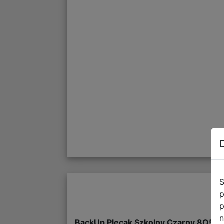
S
p
p
n
BackUp Plecak Szkolny Czarny 8O56