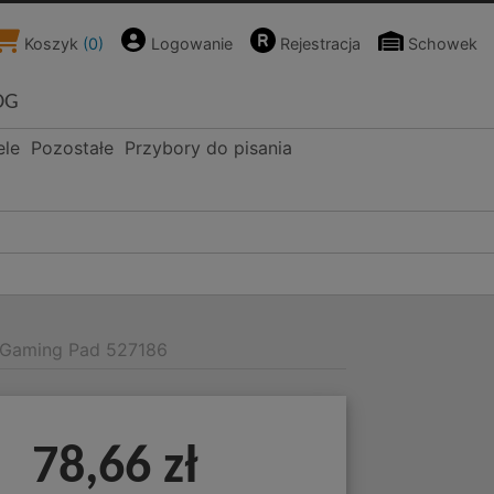
Koszyk
(
0
)
Logowanie
Rejestracja
Schowek
OG
ele
Pozostałe
Przybory do pisania
y Gaming Pad 527186
78,66 zł