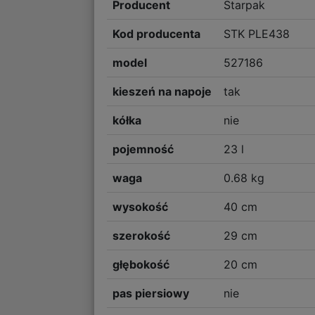
Producent
Starpak
Kod producenta
STK PLE438
model
527186
kieszeń na napoje
tak
kółka
nie
pojemność
23 l
waga
0.68 kg
wysokość
40 cm
szerokość
29 cm
głębokość
20 cm
pas piersiowy
nie