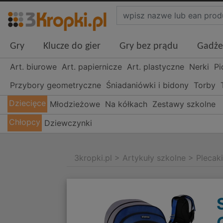
Gry
Klucze do gier
Gry bez prądu
Gadże
Art. biurowe
Art. papiernicze
Art. plastyczne
Nerki
Pi
Przybory geometryczne
Śniadaniówki i bidony
Torby
Dziecięce
Młodzieżowe
Na kółkach
Zestawy szkolne
Chłopcy
Dziewczynki
3kropki.pl
>
Artykuły szkolne
>
Plecak