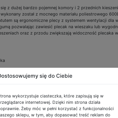
się z dużej bardzo pojemnej komory i 2 przednich kieszeni
k wykonany został z mocnego materiału poliestrowego 600
tem są ergonomiczne plecy z systemem wentylacji dla wi
gumą pozwalając zawiesić plecak na wieszaku lub wygodni
eszeniach oraz z przodu zwiększają widoczność plecaka w
aka
Dostosowujemy się do Ciebie
trona wykorzystuje ciasteczka, które zapisują się w
rzeglądarce internetowej. Dzięki nim strona działa
oprawnie. Żeby móc w pełni korzystać z funkcjonalności
aszego sklepu, w tym, aby dopasować treść reklam do