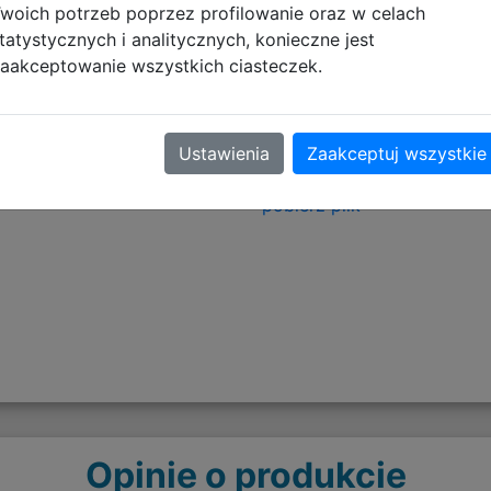
woich potrzeb poprzez profilowanie oraz w celach
tyczące zgodności produktu
tatystycznych i analitycznych, konieczne jest
aakceptowanie wszystkich ciasteczek.
Informacje o bezpieczeńs
Ustawienia
Zaakceptuj wszystkie
Artykuły tekstylne - OSTR
pobierz plik
Opinie o produkcie