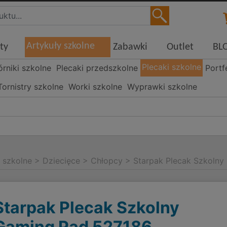
Artykuły szkolne
ty
Zabawki
Outlet
BL
Plecaki szkolne
órniki szkolne
Plecaki przedszkolne
Portf
Tornistry szkolne
Worki szkolne
Wyprawki szkolne
i szkolne
>
Dziecięce
>
Chłopcy
>
Starpak Plecak Szkoln
Starpak Plecak Szkolny
Gaming Pad 527186