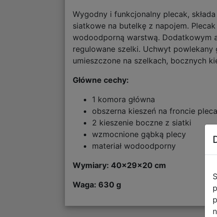
Wygodny i funkcjonalny plecak, składa 
siatkowe na butelkę z napojem. Pleca
wodoodporną warstwą. Dodatkowym atu
regulowane szelki. Uchwyt powlekany 
umieszczone na szelkach, bocznych ki
Główne cechy:
1 komora główna
obszerna kieszeń na froncie plec
2 kieszenie boczne z siatki
wzmocnione gąbką plecy
materiał wodoodporny
Wymiary: 40x29x20 cm
S
Waga: 630 g
p
p
n