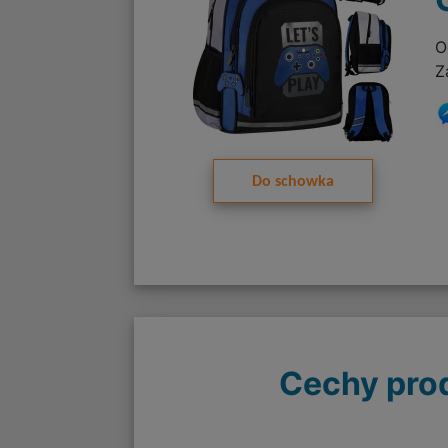
O
Z
Do schowka
Cechy pro