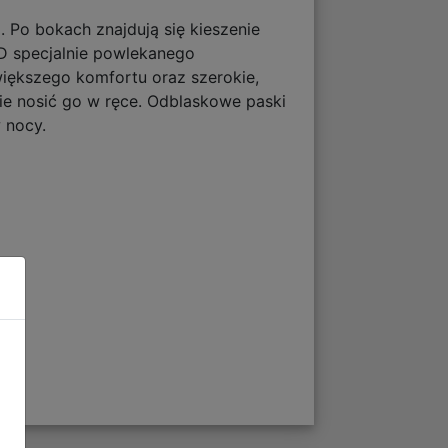
. Po bokach znajdują się kieszenie
D specjalnie powlekanego
ększego komfortu oraz szerokie,
e nosić go w ręce. Odblaskowe paski
 nocy.