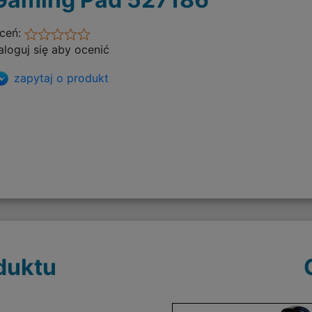
ceń:
aloguj się aby ocenić
zapytaj o produkt
duktu