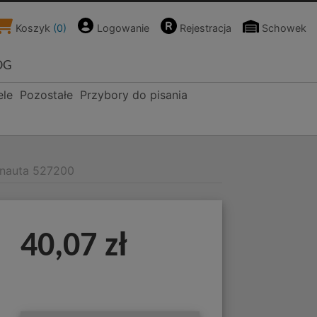
Koszyk
(
0
)
Logowanie
Rejestracja
Schowek
OG
ele
Pozostałe
Przybory do pisania
onauta 527200
40,07 zł