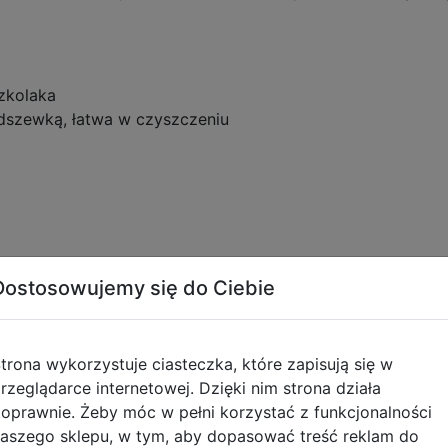
szkolaka
dszewką, łatwa w czyszczeniu
Dostosowujemy się do Ciebie
trona wykorzystuje ciasteczka, które zapisują się w
tyczące zgodności produktu
rzeglądarce internetowej. Dzięki nim strona działa
oprawnie. Żeby móc w pełni korzystać z funkcjonalności
aszego sklepu, w tym, aby dopasować treść reklam do
Informacje o bezpieczeńs