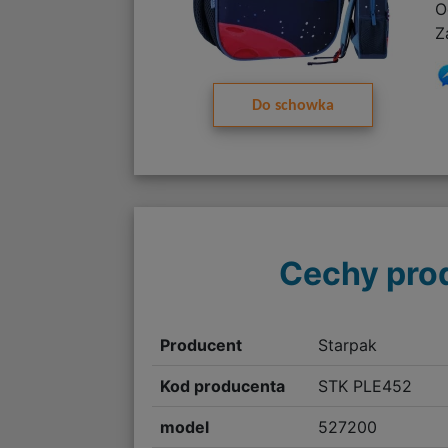
O
Z
Do schowka
Cechy pro
Producent
Starpak
Kod producenta
STK PLE452
model
527200