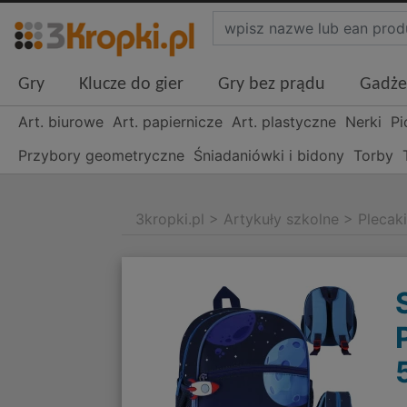
Gry
Klucze do gier
Gry bez prądu
Gadże
Art. biurowe
Art. papiernicze
Art. plastyczne
Nerki
Pi
Przybory geometryczne
Śniadaniówki i bidony
Torby
3kropki.pl
>
Artykuły szkolne
>
Plecak