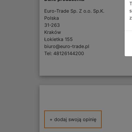
T
s
Euro-Trade Sp. Z o.o. Sp.K.
z
Polska
31-263
Kraków
Łokietka 155
biuro@euro-trade.pl
Tel: 48126144200
+ dodaj swoją opinię