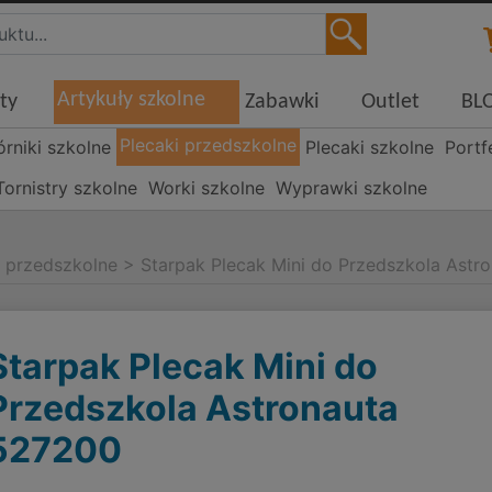
Artykuły szkolne
ty
Zabawki
Outlet
BL
Plecaki przedszkolne
órniki szkolne
Plecaki szkolne
Portf
Tornistry szkolne
Worki szkolne
Wyprawki szkolne
i przedszkolne
>
Starpak Plecak Mini do Przedszkola Astr
Starpak Plecak Mini do
Przedszkola Astronauta
527200