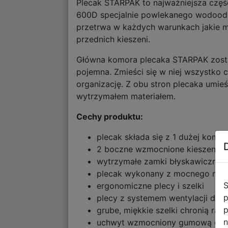
Plecak STARPAK to najważniejsza częś
600D specjalnie powlekanego wodoodp
przetrwa w każdych warunkach jakie m
przednich kieszeni.
Główna komora plecaka STARPAK zosta
pojemna. Zmieści się w niej wszystko 
organizację. Z obu stron plecaka umieś
wytrzymałem materiałem.
Cechy produktu:
plecak składa się z 1 dużej komor
2 boczne wzmocnione kieszenie s
wytrzymałe zamki błyskawiczne,
plecak wykonany z mocnego mate
S
ergonomiczne plecy i szelki
p
plecy z systemem wentylacji dla
p
grube, miękkie szelki chronią ra
n
uchwyt wzmocniony gumową opask