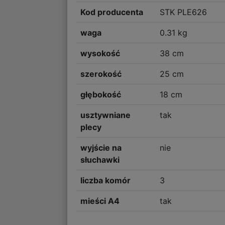
Kod producenta
STK PLE626
waga
0.31 kg
wysokość
38 cm
szerokość
25 cm
głębokość
18 cm
usztywniane
tak
plecy
wyjście na
nie
słuchawki
liczba komór
3
mieści A4
tak