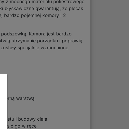
ny z mocnego materiału poliestrowego
 błyskawiczne gwarantują, że plecak
ej bardzo pojemnej komory i 2
 podszewką. Komora jest bardzo
atwią utrzymanie porządku i poprawią
e zostały specjalnie wzmocnione
odporną warstwą
zrostu i budowy ciała
 nosić go w ręce