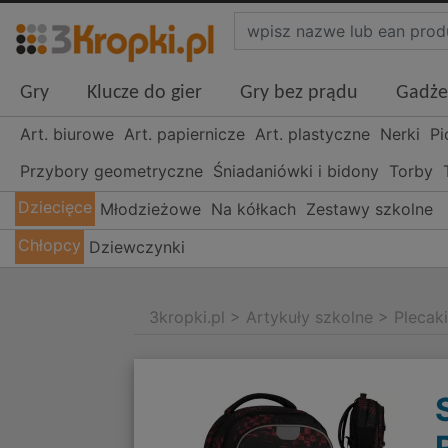
Gry
Klucze do gier
Gry bez prądu
Gadże
Art. biurowe
Art. papiernicze
Art. plastyczne
Nerki
Pi
Przybory geometryczne
Śniadaniówki i bidony
Torby
Dziecięce
Młodzieżowe
Na kółkach
Zestawy szkolne
Chłopcy
Dziewczynki
3kropki.pl
>
Artykuły szkolne
>
Plecak