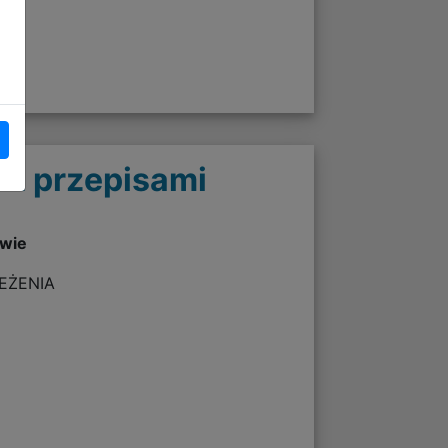
 z przepisami
twie
ZEŻENIA