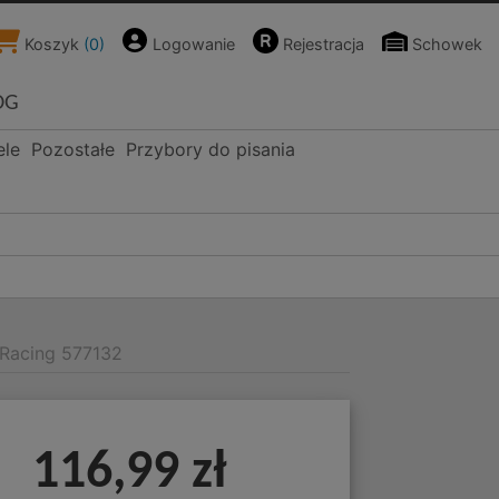
Koszyk
(
0
)
Logowanie
Rejestracja
Schowek
OG
ele
Pozostałe
Przybory do pisania
 Racing 577132
116,99 zł