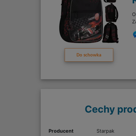
O
Z
Do schowka
Cechy pro
Producent
Starpak