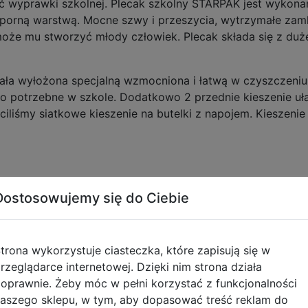
ć wyprawki szkolnej. Plecak szkolny STARPAK jest wykona
orną warstwą. Mocne szwy i przeszycia, wytrzymałe zamki
oże mu stworzyć młody człowiek. Plecak składa się z duż
ła wyłożona specjalną wzmocniona i łatwą w czyszczeniu
co potrzebne w szkole. Dodatkowo 2 przednie kieszenie uł
ciliśmy siatkowe kieszenie na butelki z napojem. Kieszeni
y i 2 obszernych przedniej kieszeni
Dostosowujemy się do Ciebie
iatkowe na butelkę z napojem
riału poliestrowego 600D specjalnie powlekanego wodo
trona wykorzystuje ciasteczka, które zapisują się w
rzeglądarce internetowej. Dzięki nim strona działa
 większego komfortu
oprawnie. Żeby móc w pełni korzystać z funkcjonalności
miona- regulowane szelki pozwalają dopasować plecak do w
aszego sklepu, w tym, aby dopasować treść reklam do
ą powalające zawiesić plecak na wieszaku lub wygodnie