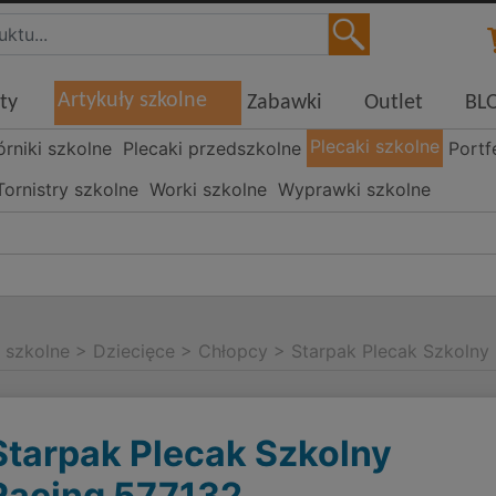
Artykuły szkolne
ty
Zabawki
Outlet
BL
Plecaki szkolne
órniki szkolne
Plecaki przedszkolne
Portf
Tornistry szkolne
Worki szkolne
Wyprawki szkolne
i szkolne
>
Dziecięce
>
Chłopcy
>
Starpak Plecak Szkolny
Starpak Plecak Szkolny
Racing 577132