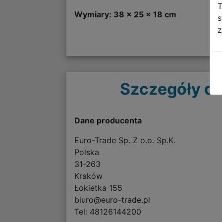
T
Wymiary: 38 x 25 x 18 cm
s
z
Szczegóły do
Dane producenta
Euro-Trade Sp. Z o.o. Sp.K.
Polska
31-263
Kraków
Łokietka 155
biuro@euro-trade.pl
Tel: 48126144200