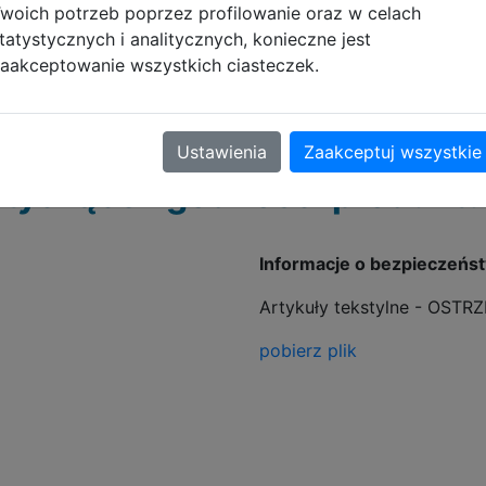
woich potrzeb poprzez profilowanie oraz w celach
tatystycznych i analitycznych, konieczne jest
aakceptowanie wszystkich ciasteczek.
Ustawienia
Zaakceptuj wszystkie
tyczące zgodności produktu
Informacje o bezpieczeńs
Artykuły tekstylne - OSTR
pobierz plik