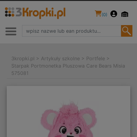
(
0
)
3kropki.pl
>
Artykuły szkolne
>
Portfele
>
Starpak Portmonetka Pluszowa Care Bears Misia
575081