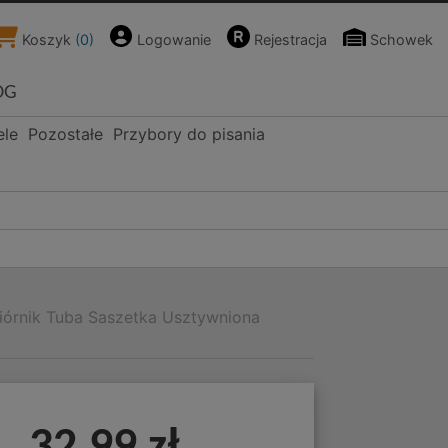
Koszyk
(
0
)
Logowanie
Rejestracja
Schowek
OG
ele
Pozostałe
Przybory do pisania
Piórnik Tuba Saszetka Usztywniona