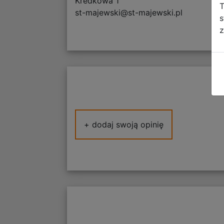
Kredkowa 1
T
st-majewski@st-majewski.pl
s
z
+ dodaj swoją opinię