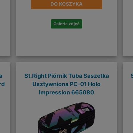
DO KOSZYKA
Galeria zdjęć
a
St.Right Piórnik Tuba Saszetka
rd
Usztywniona PC-01 Holo
Impression 665080