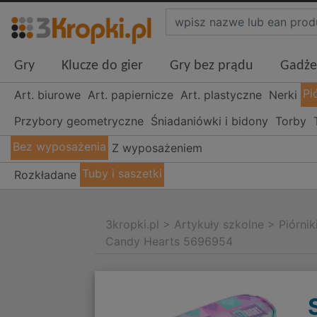
Gry
Klucze do gier
Gry bez prądu
Gadże
Pi
Art. biurowe
Art. papiernicze
Art. plastyczne
Nerki
Przybory geometryczne
Śniadaniówki i bidony
Torby
Bez wyposażenia
Z wyposażeniem
Tuby i saszetki
Rozkładane
3kropki.pl
>
Artykuły szkolne
>
Piórnik
Candy Hearts 5696954