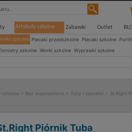
Artykuły szkolne
ty
Zabawki
Outlet
BL
órniki szkolne
Plecaki przedszkolne
Plecaki szkolne
Portf
Tornistry szkolne
Worki szkolne
Wyprawki szkolne
i szkolne
>
Bez wyposażenia
>
Tuby i saszetki
>
St.Right 
St.Right Piórnik Tuba