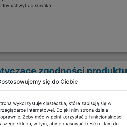
olidny uchwyt do suwaka
tyczące zgodności produktu
Dostosowujemy się do Ciebie
Informacje o bezpieczeńs
Artykuły tekstylne - OSTR
trona wykorzystuje ciasteczka, które zapisują się w
rzeglądarce internetowej. Dzięki nim strona działa
pobierz plik
oprawnie. Żeby móc w pełni korzystać z funkcjonalności
aszego sklepu, w tym, aby dopasować treść reklam do