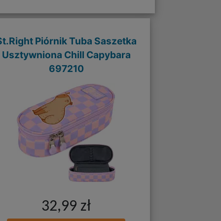
St.Right Piórnik Tuba Saszetka
Usztywniona Chill Capybara
697210
32,99 zł