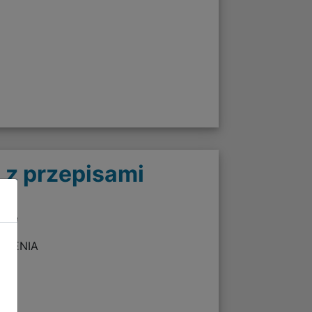
 z przepisami
twie
ZEŻENIA