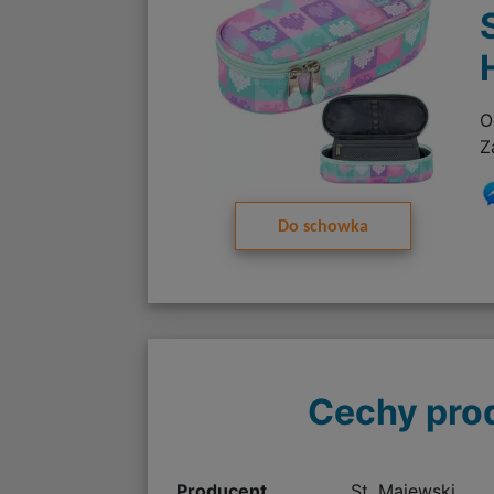
O
Z
Do schowka
Cechy pro
Producent
St. Majewski