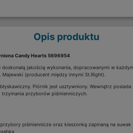
Opis produktu
ywniona Candy Hearts 5696954
ę doskonałą jakością wykonania, dopracowanymi w każdym 
t. Majewski (producent między innymi St.Right).
błyskawiczny. Piórnik jest usztywniony. Wewnątrz posiad
o trzymania przyborów piśmienniczych.
przybory piśmiennicze oraz kieszonką zapinaną na suwak
y gąbką