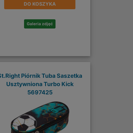
DO KOSZYKA
Galeria zdjęć
St.Right Piórnik Tuba Saszetka
Usztywniona Turbo Kick
5697425