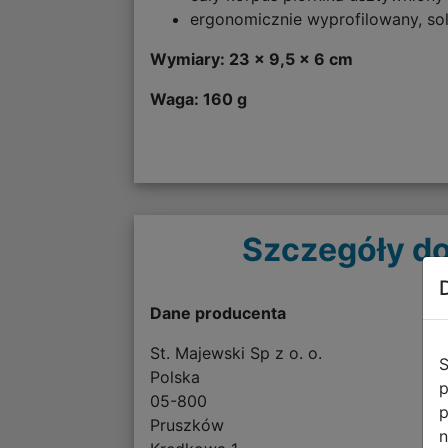
ergonomicznie wyprofilowany, s
Wymiary: 23 x 9,5 x 6 cm
Waga: 160 g
Szczegóły do
Dane producenta
St. Majewski Sp z o. o.
S
Polska
p
05-800
p
Pruszków
n