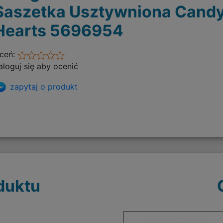
Saszetka Usztywniona Cand
Hearts 5696954
ceń:
aloguj się aby ocenić
zapytaj o produkt
duktu