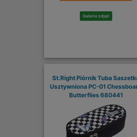
Galeria zdjęć
St.Right Piórnik Tuba Saszetk
Usztywniona PC-01 Chessboa
Butterflies 680441