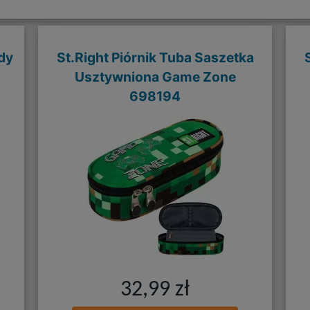
dy
St.Right Piórnik Tuba Saszetka
Usztywniona Game Zone
698194
32,99 zł