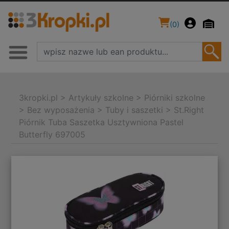
(
0
)
3kropki.pl
>
Artykuły szkolne
>
Piórniki szkolne
>
Bez wyposażenia
>
Tuby i saszetki
>
St.Right
Piórnik Tuba Saszetka Usztywniona Pastel
Butterfly 697005