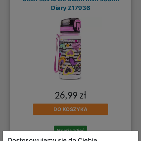
Diary Z17936
26,99 zł
DO KOSZYKA
Galeria zdjęć
Dostosowujemy się do Ciebie