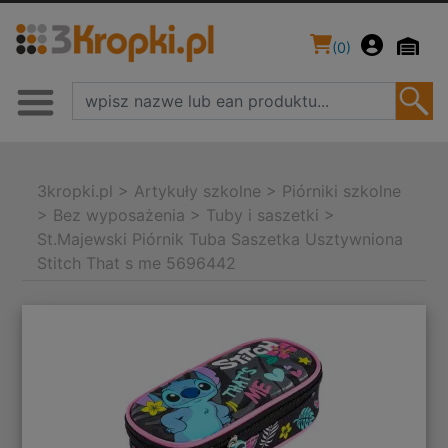
(
0
)
3kropki.pl
>
Artykuły szkolne
>
Piórniki szkolne
>
Bez wyposażenia
>
Tuby i saszetki
>
St.Majewski Piórnik Tuba Saszetka Usztywniona
Stitch That s me 5696442