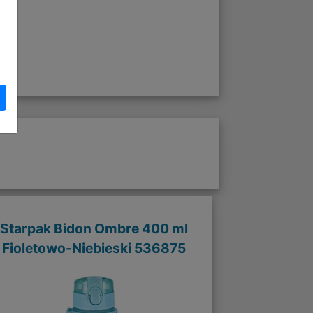
Starpak Bidon Ombre 400 ml
Fioletowo-Niebieski 536875