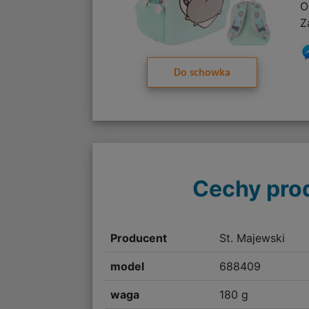
O
Z
Do schowka
Cechy pro
Producent
St. Majewski
model
688409
waga
180 g