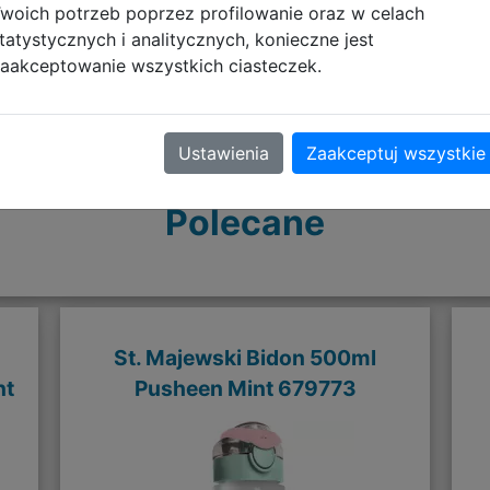
woich potrzeb poprzez profilowanie oraz w celach
tatystycznych i analitycznych, konieczne jest
aakceptowanie wszystkich ciasteczek.
Ustawienia
Zaakceptuj wszystkie
Polecane
St. Majewski Bidon 500ml
nt
Pusheen Mint 679773