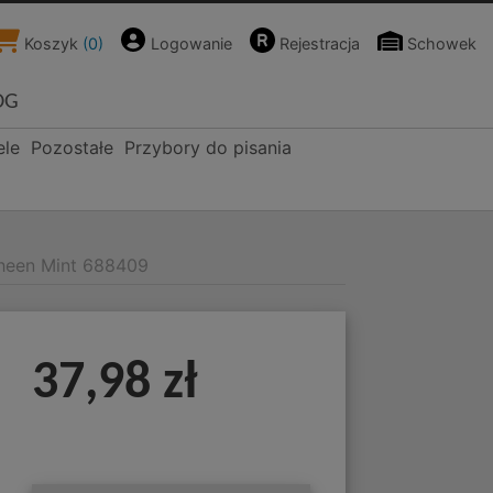
Koszyk
(
0
)
Logowanie
Rejestracja
Schowek
OG
ele
Pozostałe
Przybory do pisania
sheen Mint 688409
37,98 zł