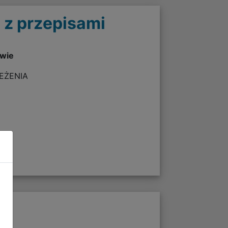
 z przepisami
twie
ZEŻENIA