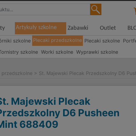
Artykuły szkolne
ty
Zabawki
Outlet
BL
Plecaki przedszkolne
órniki szkolne
Plecaki szkolne
Portf
Tornistry szkolne
Worki szkolne
Wyprawki szkolne
i przedszkolne
>
St. Majewski Plecak Przedszkolny D6 Pu
St. Majewski Plecak
Przedszkolny D6 Pusheen
Mint 688409