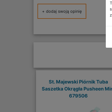
T
s
+ dodaj swoją opinię
z
St. Majewski Piórnik Tuba
Saszetka Okrągła Pusheen Mi
679506