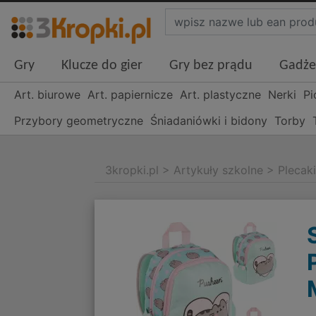
Gry
Klucze do gier
Gry bez prądu
Gadże
Art. biurowe
Art. papiernicze
Art. plastyczne
Nerki
Pi
Przybory geometryczne
Śniadaniówki i bidony
Torby
3kropki.pl
>
Artykuły szkolne
>
Plecak