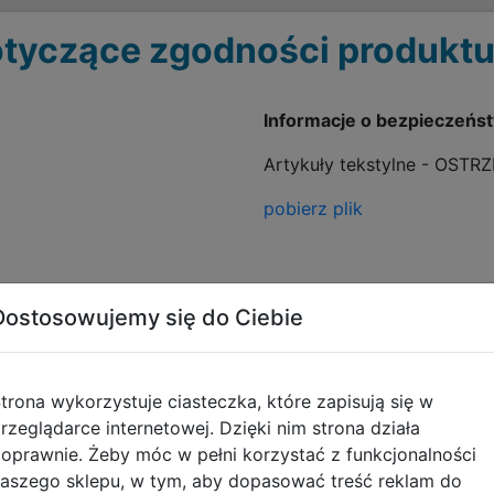
tyczące zgodności produktu
Informacje o bezpieczeńs
Artykuły tekstylne - OSTR
pobierz plik
Dostosowujemy się do Ciebie
trona wykorzystuje ciasteczka, które zapisują się w
rzeglądarce internetowej. Dzięki nim strona działa
Opinie o produkcie
oprawnie. Żeby móc w pełni korzystać z funkcjonalności
aszego sklepu, w tym, aby dopasować treść reklam do