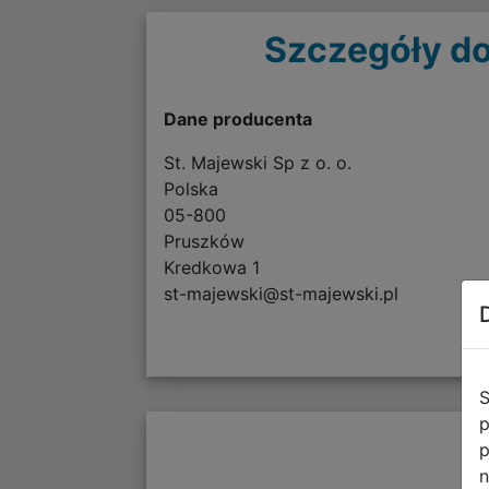
Szczegóły do
Dane producenta
St. Majewski Sp z o. o.
Polska
05-800
Pruszków
Kredkowa 1
st-majewski@st-majewski.pl
S
p
p
n