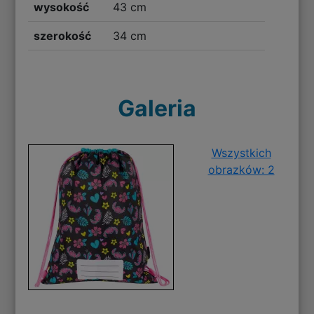
wysokość
43 cm
szerokość
34 cm
Galeria
Wszystkich
obrazków: 2