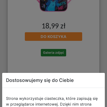
18,99 zł
DO KOSZYKA
Galeria zdjęć
Dostosowujemy się do Ciebie
St. Majewski Plecak Szkolny BPL58
Strona wykorzystuje ciasteczka, które zapisują się
Stitch That s me 696428
w przeglądarce internetowej. Dzięki nim strona