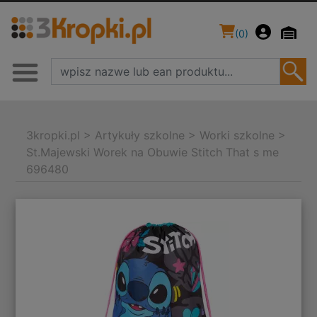
(
0
)
3kropki.pl
>
Artykuły szkolne
>
Worki szkolne
>
St.Majewski Worek na Obuwie Stitch That s me
696480