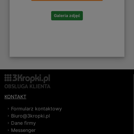
Galeria zdjęć
KONTAKT
Formularz kontaktowy
Biuro@3kropki.pl
Dane firmy
Messenger