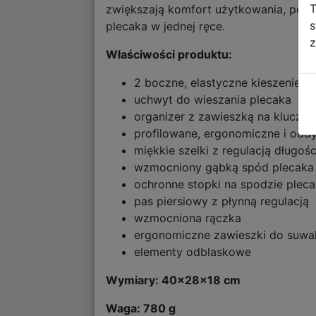
T
zwiększają komfort użytkowania, podo
s
plecaka w jednej ręce.
z
Właściwości produktu:
2 boczne, elastyczne kieszenie z
uchwyt do wieszania plecaka
organizer z zawieszką na klucze
profilowane, ergonomiczne i od
miękkie szelki z regulacją długośc
wzmocniony gąbką spód plecaka
ochronne stopki na spodzie plec
pas piersiowy z płynną regulacją
wzmocniona rączka
ergonomiczne zawieszki do suw
elementy odblaskowe
Wymiary: 40x28x18 cm
Waga: 780 g