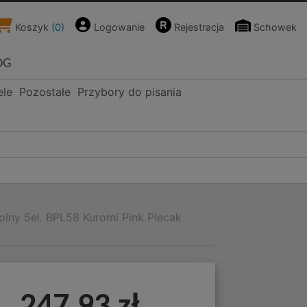
Koszyk
(
0
)
Logowanie
Rejestracja
Schowek
OG
ele
Pozostałe
Przybory do pisania
olny 5el. BPL58 Kuromi Pink Plecak