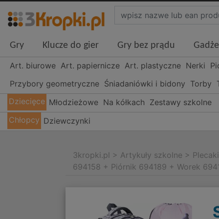
Gry
Klucze do gier
Gry bez prądu
Gadże
Art. biurowe
Art. papiernicze
Art. plastyczne
Nerki
Pi
Przybory geometryczne
Śniadaniówki i bidony
Torby
Dziecięce
Młodzieżowe
Na kółkach
Zestawy szkolne
Chłopcy
Dziewczynki
3kropki.pl
>
Artykuły szkolne
>
Plecak
694158 + Piórnik 694189 + Worek 694