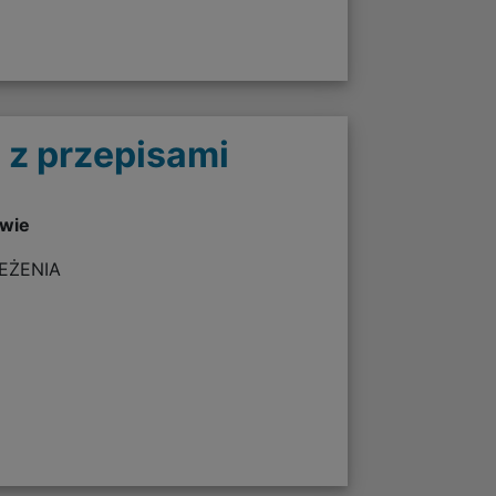
 z przepisami
twie
ZEŻENIA