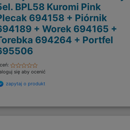
5el. BPL58 Kuromi Pink
Plecak 694158 + Piórnik
694189 + Worek 694165 +
Torebka 694264 + Portfel
695506
ceń:
aloguj się aby ocenić
zapytaj o produkt