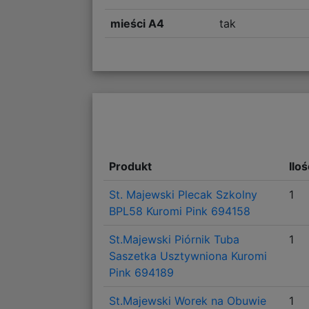
mieści A4
tak
Produkt
Ilo
St. Majewski Plecak Szkolny
1
BPL58 Kuromi Pink 694158
St.Majewski Piórnik Tuba
1
Saszetka Usztywniona Kuromi
Pink 694189
St.Majewski Worek na Obuwie
1