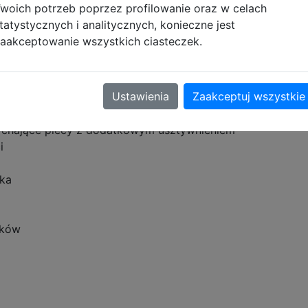
woich potrzeb poprzez profilowanie oraz w celach
bnie jak wyprofilowane, ergonomiczne plecy. Wygodna rą
tatystycznych i analitycznych, konieczne jest
aakceptowanie wszystkich ciasteczek.
ewnętrzne
Ustawienia
Zaakceptuj wszystkie
dychające plecy z dodatkowym usztywnieniem
i
aka
aków