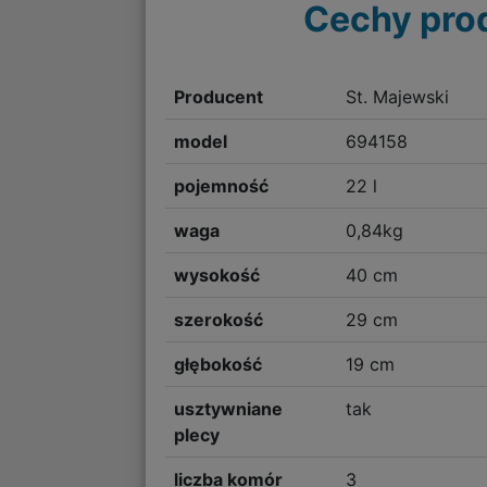
Cechy pro
Producent
St. Majewski
model
694158
pojemność
22 l
waga
0,84kg
wysokość
40 cm
szerokość
29 cm
głębokość
19 cm
usztywniane
tak
plecy
liczba komór
3