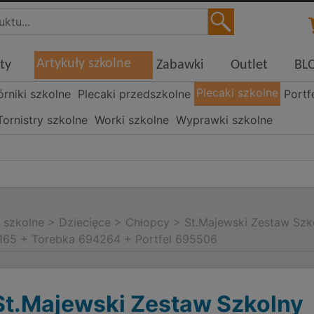
Artykuły szkolne
ty
Zabawki
Outlet
BL
Plecaki szkolne
órniki szkolne
Plecaki przedszkolne
Portf
Tornistry szkolne
Worki szkolne
Wyprawki szkolne
i szkolne
>
Dziecięce
>
Chłopcy
>
St.Majewski Zestaw Szk
165 + Torebka 694264 + Portfel 695506
St.Majewski Zestaw Szkolny