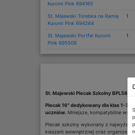
Kuromi Pink 694165
St. Majewski Torebka na Ramię
1
Kuromi Pink 694264
St. Majewski Portfel Kuromi
1
Pink 695506
St. Majewski Plecak Szkolny BPL58 K
Plecak 16" dedykowany dla klas 1-3 l
S
uczniów.
Mniejsze, kompatybilne wymia
p
p
Plecak szkolny wykonany z najwyższej 
n
kieszeni wewnętrznej oraz organizerow