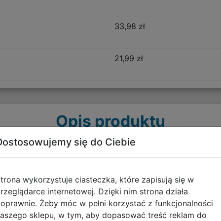
33,98 zł
21,99 zł
Opis produktu
Dostosowujemy się do Ciebie
uromi Pink 694158
ub mniejszych, drobniejszych dzieci. Idealnie usztywnion
trona wykorzystuje ciasteczka, które zapisują się w
ry sprawiają iż jest on idealny dla najmłodszych uczniów.
rzeglądarce internetowej. Dzięki nim strona działa
oprawnie. Żeby móc w pełni korzystać z funkcjonalności
jakości materiałów, z dbałością o najmniejsze szczegóły i
aszego sklepu, w tym, aby dopasować treść reklam do
i organizacja porządku wewnątrz plecaka jest znacznie łat