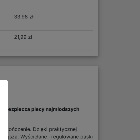
33,98 zł
21,99 zł
y zabezpiecza plecy najmłodszych
 wykończenie. Dzięki praktycznej
wiejsza. Wyściełane i regulowane paski