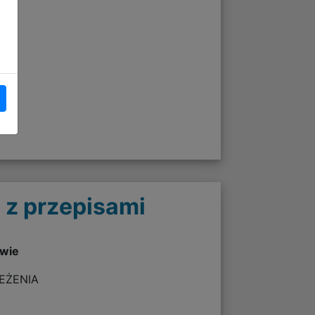
 z przepisami
twie
ZEŻENIA