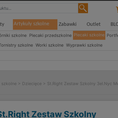
Artykuły szkolne
ty
Zabawki
Outlet
BL
Plecaki szkolne
órniki szkolne
Plecaki przedszkolne
Portf
Tornistry szkolne
Worki szkolne
Wyprawki szkolne
i szkolne
>
Dziecięce
>
St.Right Zestaw Szkolny 3el.Nyc 
St.Right Zestaw Szkolny