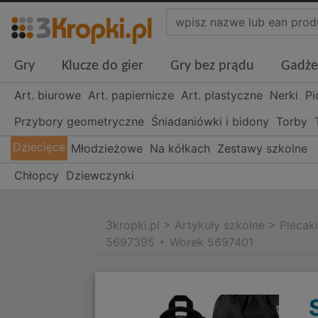
Gry
Klucze do gier
Gry bez prądu
Gadże
Art. biurowe
Art. papiernicze
Art. plastyczne
Nerki
Pi
Przybory geometryczne
Śniadaniówki i bidony
Torby
Dziecięce
Młodzieżowe
Na kółkach
Zestawy szkolne
Chłopcy
Dziewczynki
3kropki.pl
>
Artykuły szkolne
>
Plecak
5697395 + Worek 5697401