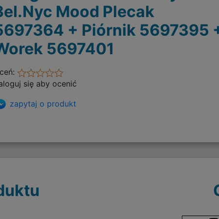
3el.Nyc Mood Plecak
5697364 + Piórnik 5697395 
Worek 5697401
ceń:
aloguj się aby ocenić
zapytaj o produkt
duktu