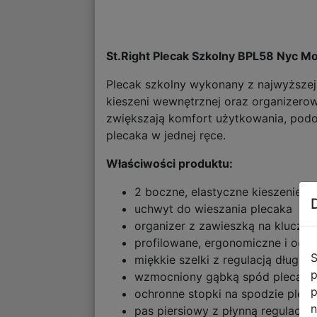
St.Right Plecak Szkolny BPL58 Nyc 
Plecak szkolny wykonany z najwyższej 
kieszeni wewnętrznej oraz organizerow
zwiększają komfort użytkowania, podo
plecaka w jednej ręce.
Właściwości produktu:
2 boczne, elastyczne kieszenie z
uchwyt do wieszania plecaka
organizer z zawieszką na klucze
profilowane, ergonomiczne i od
S
miękkie szelki z regulacją długośc
p
wzmocniony gąbką spód plecaka
p
ochronne stopki na spodzie plec
n
pas piersiowy z płynną regulacją