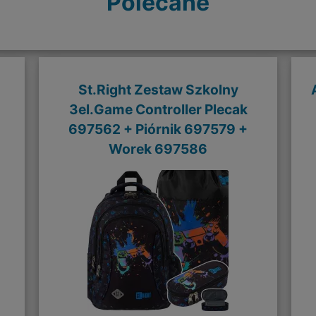
Polecane
St.Right Zestaw Szkolny
3el.Game Controller Plecak
697562 + Piórnik 697579 +
Worek 697586