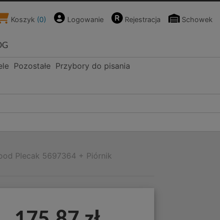
Koszyk
(
0
)
Logowanie
Rejestracja
Schowek
OG
ele
Pozostałe
Przybory do pisania
Mood Plecak 5697364 + Piórnik