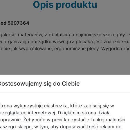
Opis produktu
Mood 5697364
jakości materiałów, z dbałością o najmniejsze szczegóły i
i organizacja porządku wewnątrz plecaka jest znacznie łat
bnie jak wyprofilowane, ergonomiczne plecy. Wygodna rą
ewnętrzne
Dostosowujemy się do Ciebie
dychające plecy z dodatkowym usztywnieniem
trona wykorzystuje ciasteczka, które zapisują się w
i
rzeglądarce internetowej. Dzięki nim strona działa
oprawnie. Żeby móc w pełni korzystać z funkcjonalności
aka
aszego sklepu, w tym, aby dopasować treść reklam do