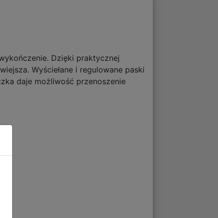
 wykończenie. Dzięki praktycznej
wiejsza. Wyściełane i regulowane paski
czka daje możliwość przenoszenie