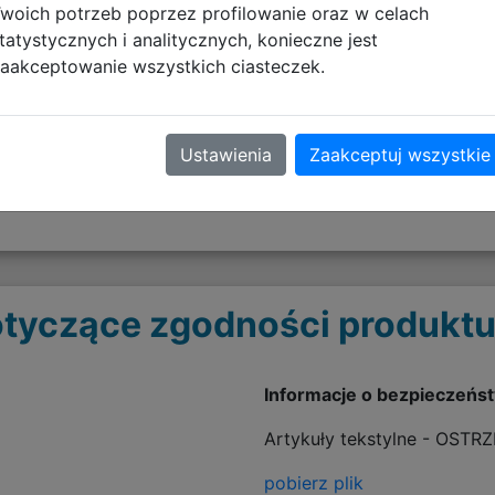
woich potrzeb poprzez profilowanie oraz w celach
tatystycznych i analitycznych, konieczne jest
aków
aakceptowanie wszystkich ciasteczek.
Ustawienia
Zaakceptuj wszystkie
tyczące zgodności produktu
Informacje o bezpieczeńs
Artykuły tekstylne - OSTR
pobierz plik