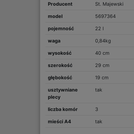
Producent
St. Majewski
model
5697364
pojemność
22 l
waga
0,84kg
wysokość
40 cm
szerokość
29 cm
głębokość
19 cm
usztywniane
tak
plecy
liczba komór
3
mieści A4
tak