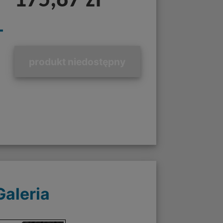
175,87 zł
+
produkt niedostępny
Galeria