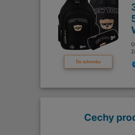
O
Z
Do schowka
Cechy pro