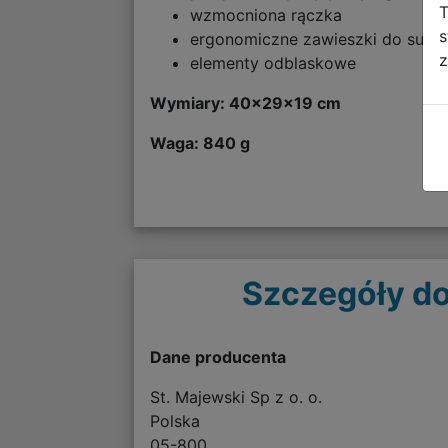
T
wzmocniona rączka
s
ergonomiczne zawieszki do suw
z
elementy odblaskowe
Wymiary: 40x29x19 cm
Waga: 840 g
Szczegóły do
Dane producenta
St. Majewski Sp z o. o.
Polska
05-800