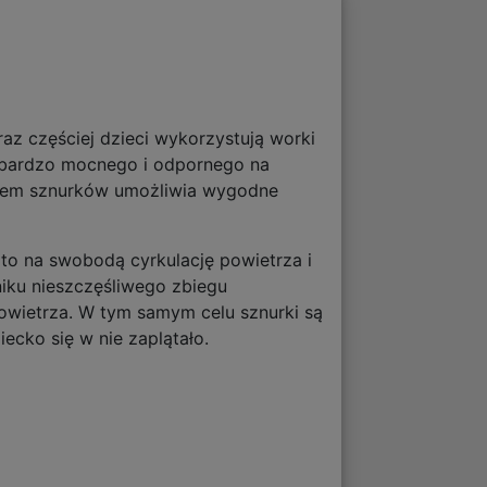
az częściej dzieci wykorzystują worki
 bardzo mocnego i odpornego na
ystem sznurków umożliwia wygodne
o na swobodą cyrkulację powietrza i
iku nieszczęśliwego zbiegu
owietrza. W tym samym celu sznurki są
cko się w nie zaplątało.