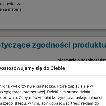
je powietrza
nia materiał
tyczące zgodności produktu
Informacje o bezpieczeńs
Dostosowujemy się do Ciebie
Artykuły tekstylne - OSTR
pobierz plik
trona wykorzystuje ciasteczka, które zapisują się w
rzeglądarce internetowej. Dzięki nim strona działa
oprawnie. Żeby móc w pełni korzystać z funkcjonalności
aszego sklepu, w tym, aby dopasować treść reklam do