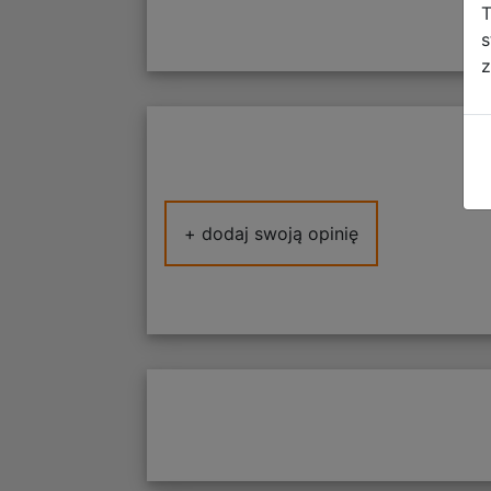
T
s
z
+ dodaj swoją opinię