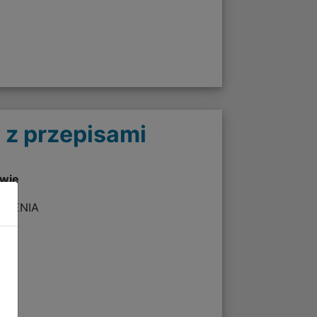
 z przepisami
twie
ZEŻENIA