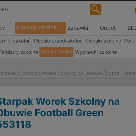
Artykuły szkolne
ty
Zabawki
Outlet
BL
órniki szkolne
Plecaki przedszkolne
Plecaki szkolne
Portf
Worki szkolne
Tornistry szkolne
Wyprawki szkolne
szkolne
>
Starpak Worek Szkolny na Obuwie Football Gree
Starpak Worek Szkolny na
Obuwie Football Green
553118