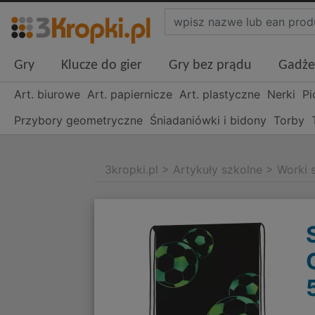
Gry
Klucze do gier
Gry bez prądu
Gadże
Art. biurowe
Art. papiernicze
Art. plastyczne
Nerki
Pi
Przybory geometryczne
Śniadaniówki i bidony
Torby
3kropki.pl
>
Artykuły szkolne
>
Worki 