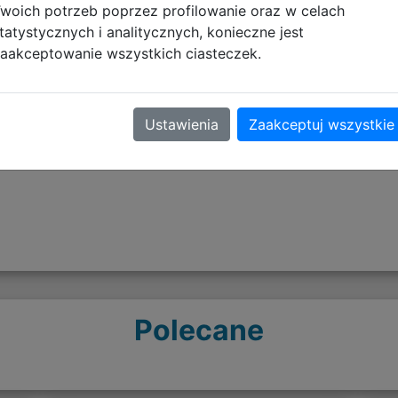
woich potrzeb poprzez profilowanie oraz w celach
tatystycznych i analitycznych, konieczne jest
aakceptowanie wszystkich ciasteczek.
Opinie o produkcie
Ustawienia
Zaakceptuj wszystkie
Polecane