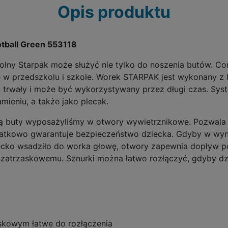
Opis produktu
tball Green 553118
olny Starpak może służyć nie tylko do noszenia butów. Cor
e w przedszkolu i szkole. Worek STARPAK jest wykonany z
est trwały i może być wykorzystywany przez długi czas. S
mieniu, a także jako plecak.
 buty wyposażyliśmy w otwory wywietrznikowe. Pozwala t
datkowo gwarantuje bezpieczeństwo dziecka. Gdyby w wyn
iecko wsadziło do worka głowę, otwory zapewnia dopływ p
zatrzaskowemu. Sznurki można łatwo rozłączyć, gdyby dzie
skowym łatwe do rozłączenia