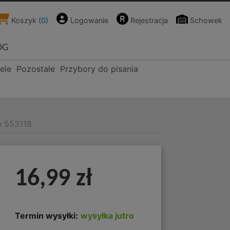
Koszyk
(
0
)
Logowanie
Rejestracja
Schowek
OG
ele
Pozostałe
Przybory do pisania
n 553118
16,99 zł
Termin wysyłki:
wysyłka jutro