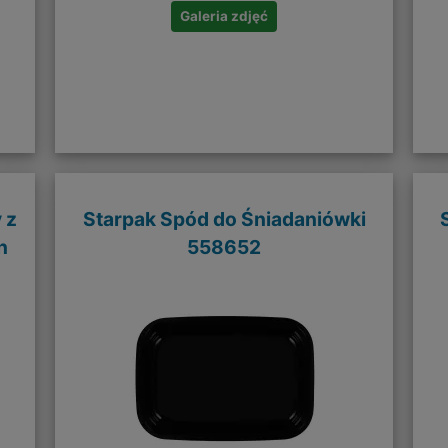
Galeria zdjęć
 z
Starpak Spód do Śniadaniówki
n
558652