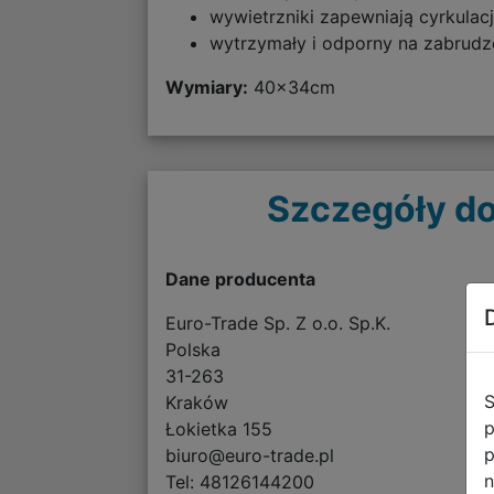
wywietrzniki zapewniają cyrkulac
wytrzymały i odporny na zabrudze
Wymiary:
40x34cm
Szczegóły do
Dane producenta
Euro-Trade Sp. Z o.o. Sp.K.
Polska
31-263
S
Kraków
p
Łokietka 155
p
biuro@euro-trade.pl
n
Tel: 48126144200