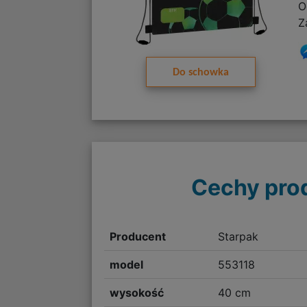
O
Z
Do schowka
Cechy pro
Producent
Starpak
model
553118
wysokość
40 cm