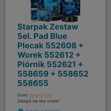
Starpak Zestaw
5el. Pad Blue
Plecak 552608 +
Worek 552612 +
Piórnik 552621 +
558659 + 558652
558655
Oceń:
Zaloguj się aby ocenić
zapytaj o produkt