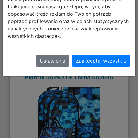
funkcjonalności naszego sklepu, w tym, aby
Galeria zdjęć
dopasować treść reklam do Twoich potrzeb
poprzez profilowanie oraz w celach statystycznych
i analitycznych, konieczne jest zaakceptowanie
wszystkich ciasteczek.
Starpak Zestaw Szkolny 4el. Pad Blue
Ustawienia
Zaakceptuj wszystkie
Plecak 552608 + Worek 552612 +
Piórnik 552621 + Torba 552615