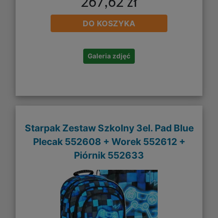
267,62 zł
DO KOSZYKA
Galeria zdjęć
Starpak Zestaw Szkolny 3el. Pad Blue
Plecak 552608 + Worek 552612 +
Piórnik 552633