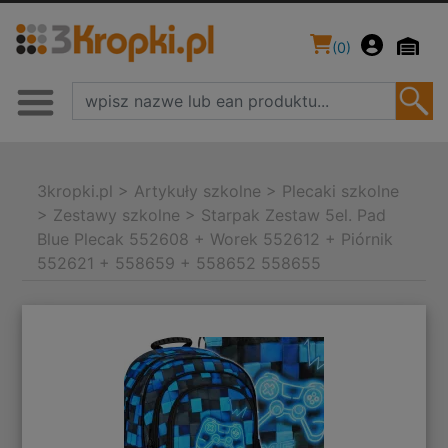
(
0
)
3kropki.pl
>
Artykuły szkolne
>
Plecaki szkolne
>
Zestawy szkolne
>
Starpak Zestaw 5el. Pad
Blue Plecak 552608 + Worek 552612 + Piórnik
552621 + 558659 + 558652 558655