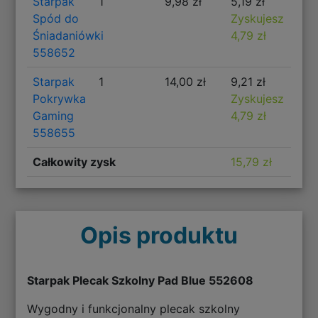
Starpak
1
9,98 zł
5,19 zł
Spód do
Zyskujesz
Śniadaniówki
4,79 zł
558652
Starpak
1
14,00 zł
9,21 zł
Pokrywka
Zyskujesz
Gaming
4,79 zł
558655
Całkowity zysk
15,79 zł
Opis produktu
Starpak Plecak Szkolny Pad Blue 552608
Wygodny i funkcjonalny plecak szkolny