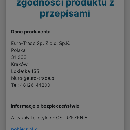
zgodności produktu z
przepisami
Dane producenta
Euro-Trade Sp. Z o.o. Sp.K.
Polska
31-263
Kraków
Łokietka 155
biuro@euro-trade.pl
Tel: 48126144200
Informacje o bezpieczeństwie
Artykuły tekstylne - OSTRZEŻENIA
pobierz plik