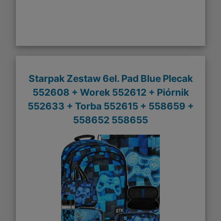
Starpak Zestaw 6el. Pad Blue Plecak
552608 + Worek 552612 + Piórnik
552633 + Torba 552615 + 558659 +
558652 558655