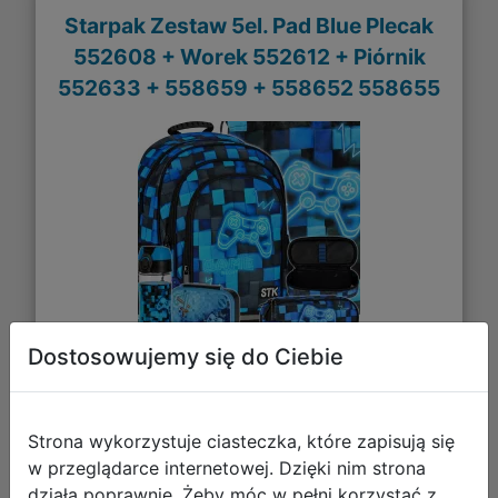
Starpak Zestaw 5el. Pad Blue Plecak
552608 + Worek 552612 + Piórnik
552633 + 558659 + 558652 558655
Dostosowujemy się do Ciebie
208,22 zł
Strona wykorzystuje ciasteczka, które zapisują się
DO KOSZYKA
w przeglądarce internetowej. Dzięki nim strona
działa poprawnie. Żeby móc w pełni korzystać z