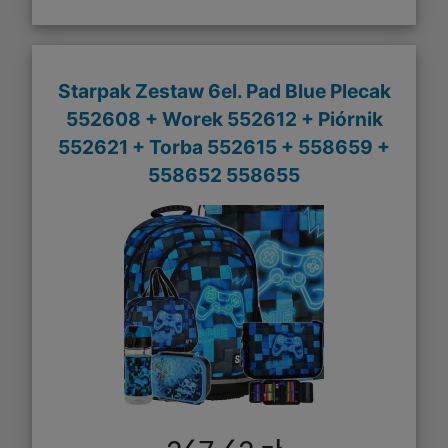
Starpak Zestaw 6el. Pad Blue Plecak
552608 + Worek 552612 + Piórnik
552621 + Torba 552615 + 558659 +
558652 558655