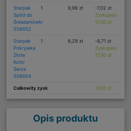
Starpak
1
9,98 zł
-7,02 zł
Spód do
Zyskujesz
Śniadaniówki
17,00 zł
558652
Starpak
1
8,29 zł
-8,71 zł
Pokrywka
Zyskujesz
Złote
17,00 zł
Kotki
Serce
558654
Całkowity zysk
17,00 zł
Opis produktu