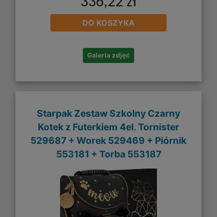
336,22 zł
DO KOSZYKA
Galeria zdjęć
Starpak Zestaw Szkolny Czarny
Kotek z Futerkiem 4el. Tornister
529687 + Worek 529469 + Piórnik
553181 + Torba 553187