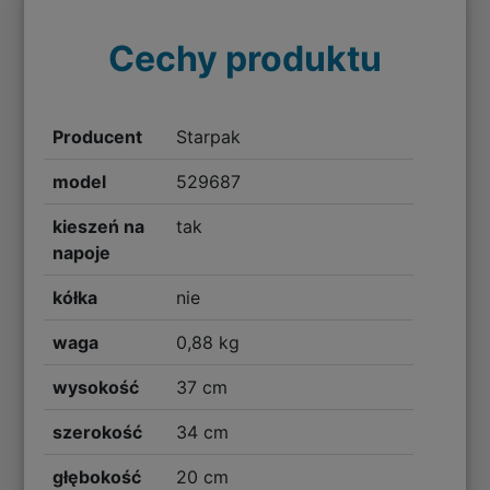
Cechy produktu
Producent
Starpak
model
529687
kieszeń na
tak
napoje
kółka
nie
waga
0,88 kg
wysokość
37 cm
szerokość
34 cm
głębokość
20 cm