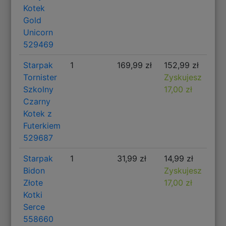
Kotek
Gold
Unicorn
529469
Starpak
1
169,99 zł
152,99 zł
Tornister
Zyskujesz
Szkolny
17,00 zł
Czarny
Kotek z
Futerkiem
529687
Starpak
1
31,99 zł
14,99 zł
Bidon
Zyskujesz
Złote
17,00 zł
Kotki
Serce
558660