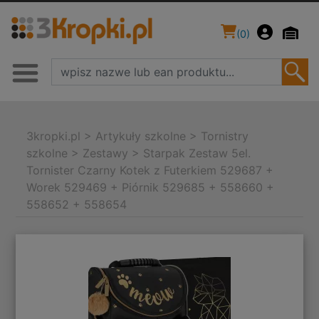
(
0
)
3kropki.pl
>
Artykuły szkolne
>
Tornistry
szkolne
>
Zestawy
>
Starpak Zestaw 5el.
Tornister Czarny Kotek z Futerkiem 529687 +
Worek 529469 + Piórnik 529685 + 558660 +
558652 + 558654