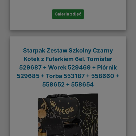
Galeria zdjęć
Starpak Zestaw Szkolny Czarny
Kotek z Futerkiem 6el. Tornister
529687 + Worek 529469 + Piórnik
529685 + Torba 553187 + 558660 +
558652 + 558654