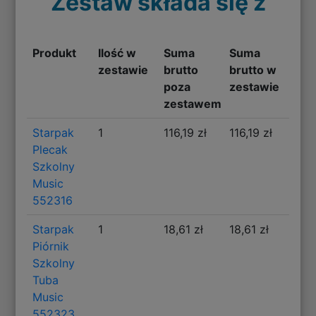
Zestaw składa się z
Produkt
Ilość w
Suma
Suma
zestawie
brutto
brutto w
poza
zestawie
zestawem
Starpak
1
116,19 zł
116,19 zł
Plecak
Szkolny
Music
552316
Starpak
1
18,61 zł
18,61 zł
Piórnik
Szkolny
Tuba
Music
552323