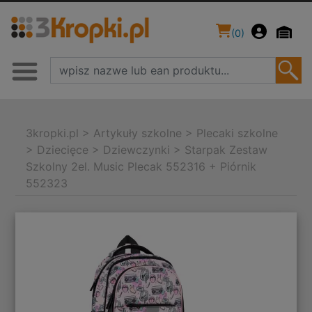
(
0
)
3kropki.pl
>
Artykuły szkolne
>
Plecaki szkolne
>
Dziecięce
>
Dziewczynki
>
Starpak Zestaw
Szkolny 2el. Music Plecak 552316 + Piórnik
552323