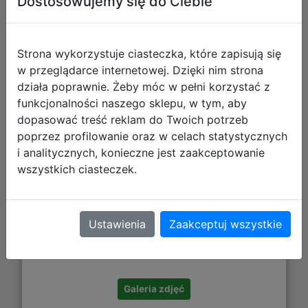
Dostosowujemy się do Ciebie
Starpak Zestaw Szkolny 2el. Cool
Plecak 550880 + Piórnik 550904
Strona wykorzystuje ciasteczka, które zapisują się
w przeglądarce internetowej. Dzięki nim strona
działa poprawnie. Żeby móc w pełni korzystać z
funkcjonalności naszego sklepu, w tym, aby
dopasować treść reklam do Twoich potrzeb
poprzez profilowanie oraz w celach statystycznych
i analitycznych, konieczne jest zaakceptowanie
wszystkich ciasteczek.
121,80 zł
Ustawienia
Zaakceptuj wszystkie
DO KOSZYKA
Galeria zdjęć