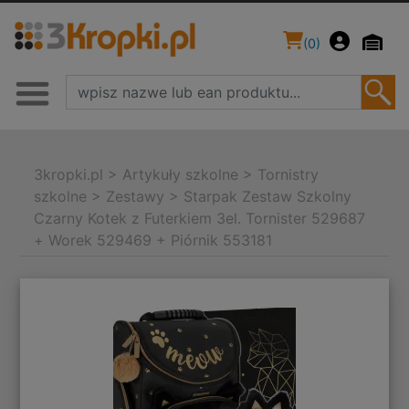
(
0
)
3kropki.pl
>
Artykuły szkolne
>
Tornistry
szkolne
>
Zestawy
>
Starpak Zestaw Szkolny
Czarny Kotek z Futerkiem 3el. Tornister 529687
+ Worek 529469 + Piórnik 553181