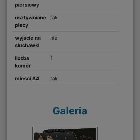
piersiowy
usztywniane
tak
plecy
wyjście na
nie
słuchawki
liczba
1
komór
mieści A4
tak
Galeria