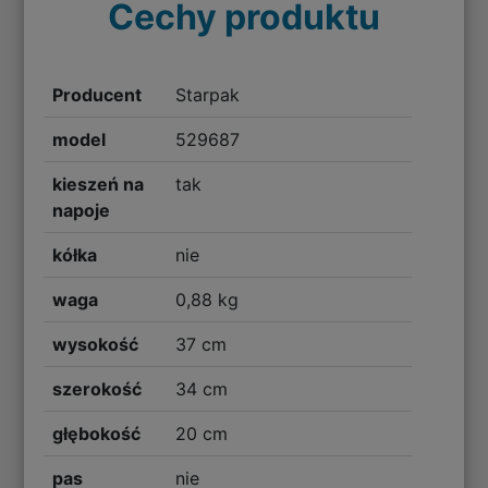
Cechy produktu
Producent
Starpak
model
529687
kieszeń na
tak
napoje
kółka
nie
waga
0,88 kg
wysokość
37 cm
szerokość
34 cm
głębokość
20 cm
pas
nie