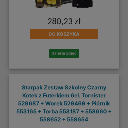
280,23 zł
DO KOSZYKA
Galeria zdjęć
Starpak Zestaw Szkolny Czarny
Kotek z Futerkiem 6el. Tornister
529687 + Worek 529469 + Piórnik
553165 + Torba 553187 + 558660 +
558652 + 558654