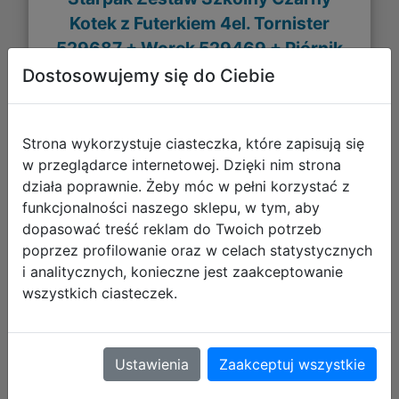
Kotek z Futerkiem 4el. Tornister
529687 + Worek 529469 + Piórnik
553185 + Torba 553187
Dostosowujemy się do Ciebie
Strona wykorzystuje ciasteczka, które zapisują się
w przeglądarce internetowej. Dzięki nim strona
działa poprawnie. Żeby móc w pełni korzystać z
funkcjonalności naszego sklepu, w tym, aby
dopasować treść reklam do Twoich potrzeb
poprzez profilowanie oraz w celach statystycznych
i analitycznych, konieczne jest zaakceptowanie
wszystkich ciasteczek.
319,96 zł
DO KOSZYKA
Ustawienia
Zaakceptuj wszystkie