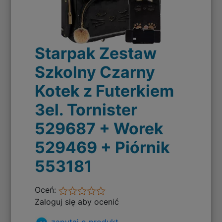
Starpak Zestaw
Szkolny Czarny
Kotek z Futerkiem
3el. Tornister
529687 + Worek
529469 + Piórnik
553181
Oceń:
Zaloguj się aby ocenić
zapytaj o produkt