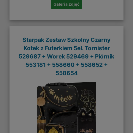
Galeria zdjęć
Starpak Zestaw Szkolny Czarny
Kotek z Futerkiem 5el. Tornister
529687 + Worek 529469 + Piórnik
553181 + 558660 + 558652 +
558654