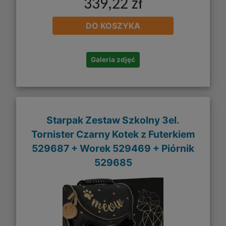
339,22 zł
DO KOSZYKA
Galeria zdjęć
Starpak Zestaw Szkolny 3el.
Tornister Czarny Kotek z Futerkiem
529687 + Worek 529469 + Piórnik
529685