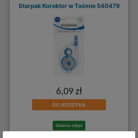
Starpak Korektor w Taśmie 540479
6,09 zł
DO KOSZYKA
Galeria zdjęć