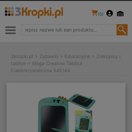
(
0
)
3kropki.pl
>
Zabawki
>
Edukacyjne
>
Znikopisy i
tablice
>
Mega Creative Tablica
Ciekłokrystaliczna 545144