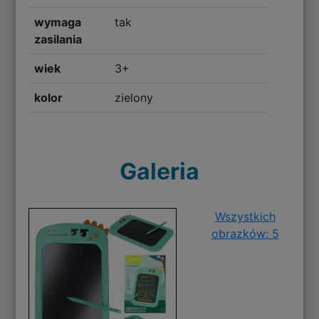
wymaga
tak
zasilania
wiek
3+
kolor
zielony
Galeria
Wszystkich
obrazków: 5