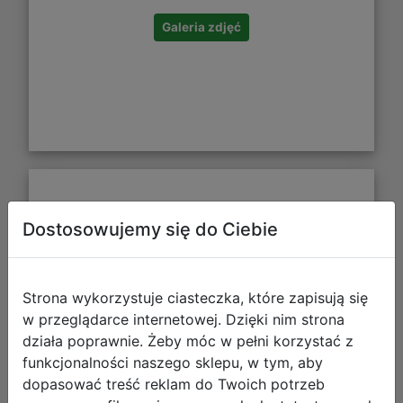
Galeria zdjęć
Starpak Ołówek z Gumką HB
Dostosowujemy się do Ciebie
Trójkątny 4szt 536334
Strona wykorzystuje ciasteczka, które zapisują się
w przeglądarce internetowej. Dzięki nim strona
działa poprawnie. Żeby móc w pełni korzystać z
funkcjonalności naszego sklepu, w tym, aby
dopasować treść reklam do Twoich potrzeb