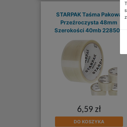
T
s
STARPAK Taśma Pakowa
z
Przeźroczysta 48mm
Szerokości 40mb 228508
6,59 zł
DO KOSZYKA