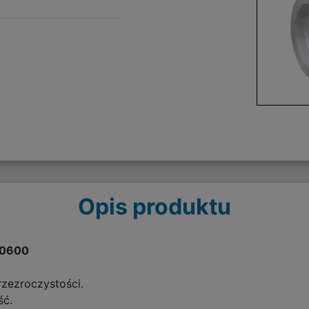
Opis produktu
30600
rzezroczystości.
ść.