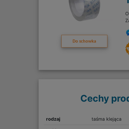
O
Z
Do schowka
Cechy pro
rodzaj
taśma klejąca