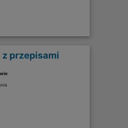
 z przepisami
twie
enia