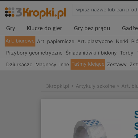
Gry
Klucze do gier
Gry bez prądu
Gadże
Art. biurowe
Art. papiernicze
Art. plastyczne
Nerki
Pi
Przybory geometryczne
Śniadaniówki i bidony
Torby
Taśmy klejące
Dziurkacze
Magnesy
Inne
Zestawy
Zsz
3kropki.pl
>
Artykuły szkolne
>
Art. b