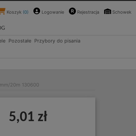
Koszyk
(
0
)
Logowanie
Rejestracja
Schowek
OG
ele
Pozostałe
Przybory do pisania
18mm/20m 130600
5,01 zł