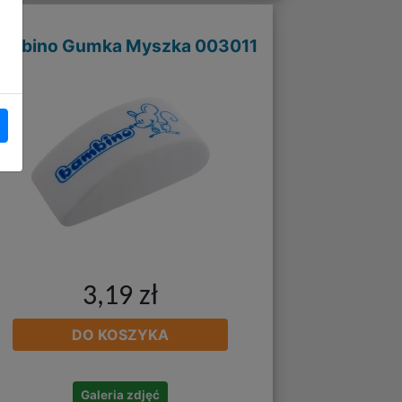
ambino Gumka Myszka 003011
3,19 zł
DO KOSZYKA
Galeria zdjęć