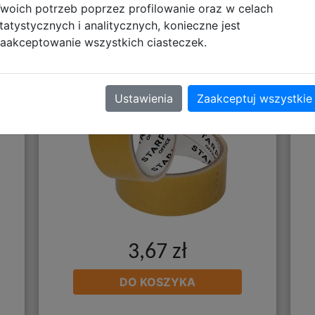
woich potrzeb poprzez profilowanie oraz w celach
tatystycznych i analitycznych, konieczne jest
STARPAK Taśma Dwustronna
B
aakceptowanie wszystkich ciasteczek.
38mm/5m 327465
Ustawienia
Zaakceptuj wszystkie
3,67 zł
DO KOSZYKA