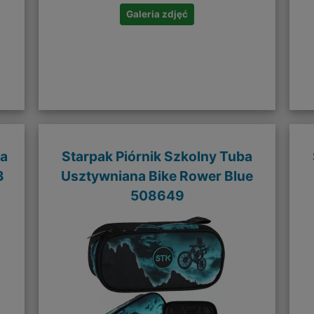
Galeria zdjęć
na
Starpak Piórnik Szkolny Tuba
3
Usztywniana Bike Rower Blue
508649