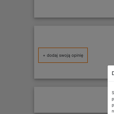
+ dodaj swoją opinię
S
p
p
n