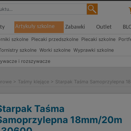
Artykuły szkolne
ty
Zabawki
Outlet
BL
órniki szkolne
Plecaki przedszkolne
Plecaki szkolne
Portf
Tornistry szkolne
Worki szkolne
Wyprawki szkolne
ywacze i rozszywacze
iurowe
>
Taśmy klejące
>
Starpak Taśma Samoprzylepna 
Starpak Taśma
Samoprzylepna 18mm/20m
130600