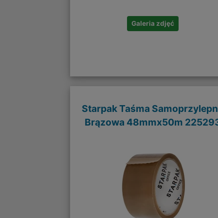
Galeria zdjęć
Starpak Taśma Samoprzylep
Brązowa 48mmx50m 22529