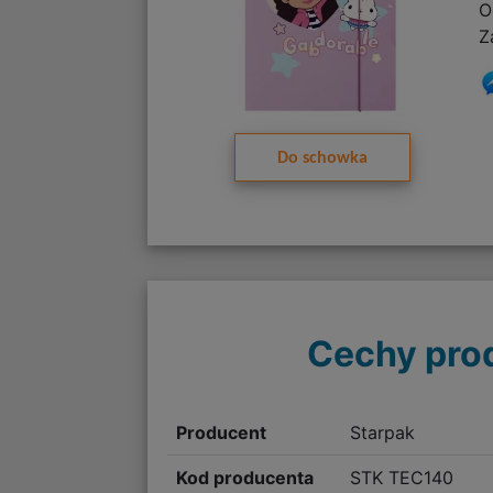
O
Z
Do schowka
Cechy pro
Producent
Starpak
Kod producenta
STK TEC140