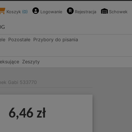
Koszyk
(
0
)
Logowanie
Rejestracja
Schowek
OG
ele
Pozostałe
Przybory do pisania
deksujące
Zeszyty
mek Gabi 533770
6,46 zł