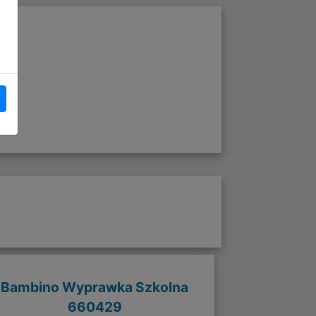
Bambino Wyprawka Szkolna
660429