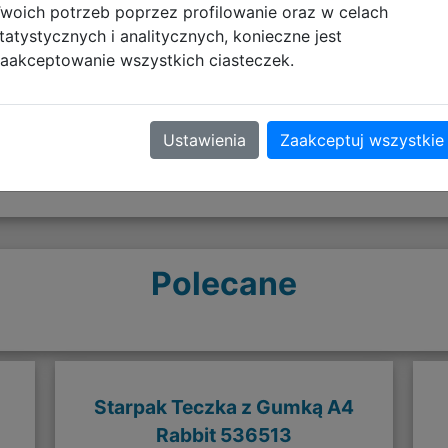
woich potrzeb poprzez profilowanie oraz w celach
Opinie o produkcie
tatystycznych i analitycznych, konieczne jest
aakceptowanie wszystkich ciasteczek.
Ustawienia
Zaakceptuj wszystkie
Polecane
Starpak Teczka z Gumką A4
Rabbit 536513