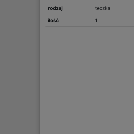
rodzaj
teczka
ilość
1