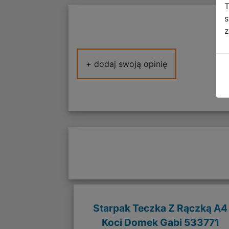
T
s
z
+ dodaj swoją opinię
Starpak Teczka Z Rączką A4
Koci Domek Gabi 533771