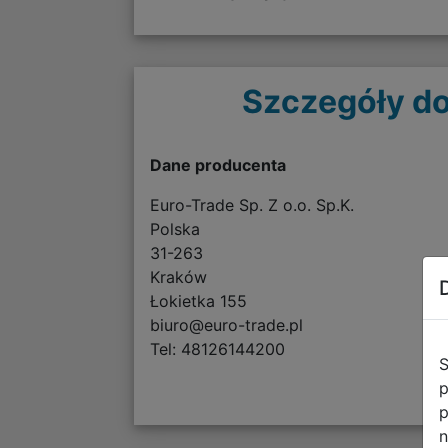
Szczegóły do
Dane producenta
Euro-Trade Sp. Z o.o. Sp.K.
Polska
31-263
Kraków
Łokietka 155
biuro@euro-trade.pl
Tel: 48126144200
S
p
p
n