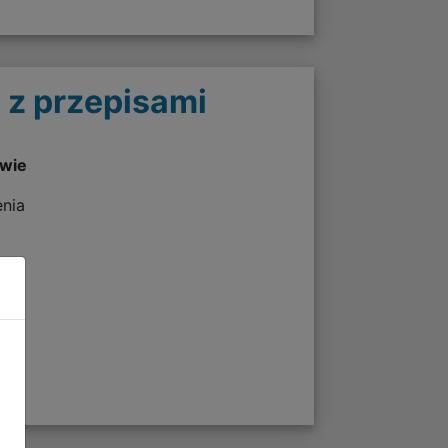
 z przepisami
twie
enia