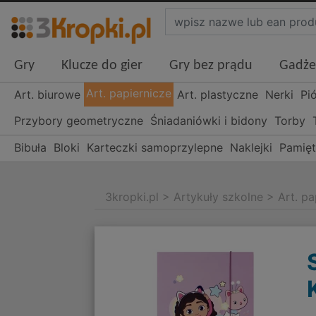
Gry
Klucze do gier
Gry bez prądu
Gadże
Art. papiernicze
Art. biurowe
Art. plastyczne
Nerki
Pi
Przybory geometryczne
Śniadaniówki i bidony
Torby
Bibuła
Bloki
Karteczki samoprzylepne
Naklejki
Pamięt
3kropki.pl
>
Artykuły szkolne
>
Art. pa