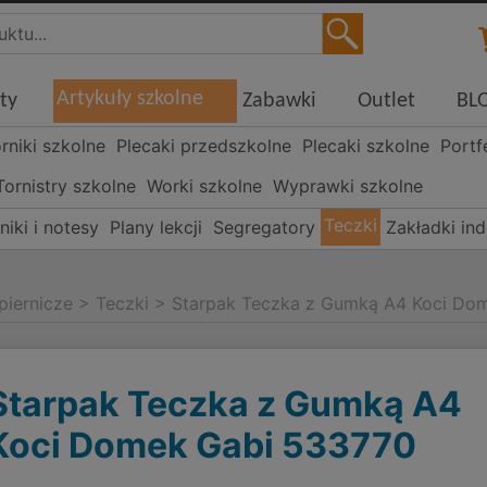
Artykuły szkolne
ty
Zabawki
Outlet
BL
órniki szkolne
Plecaki przedszkolne
Plecaki szkolne
Portf
Tornistry szkolne
Worki szkolne
Wyprawki szkolne
Teczki
niki i notesy
Plany lekcji
Segregatory
Zakładki in
piernicze
>
Teczki
>
Starpak Teczka z Gumką A4 Koci Do
Starpak Teczka z Gumką A4
Koci Domek Gabi 533770