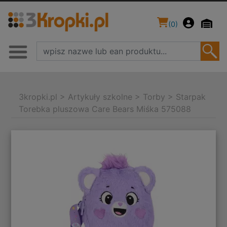
(
0
)
3kropki.pl
>
Artykuły szkolne
>
Torby
>
Starpak
Torebka pluszowa Care Bears Miśka 575088